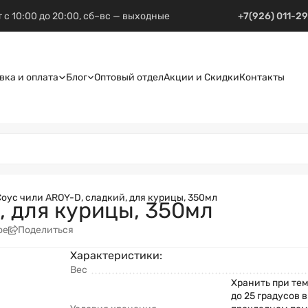
 с 10:00 до 20:00, сб–вс — выходные
+7(926) 011-2
вка и оплата
Блог
Оптовый отдел
Акции и Скидки
Контакты
Соус чили AROY-D, сладкий, для курицы, 350мл
, для курицы, 350мл
ое
Поделиться
Характеристики:
Вес
Хранить при тем
до 25 градусов 