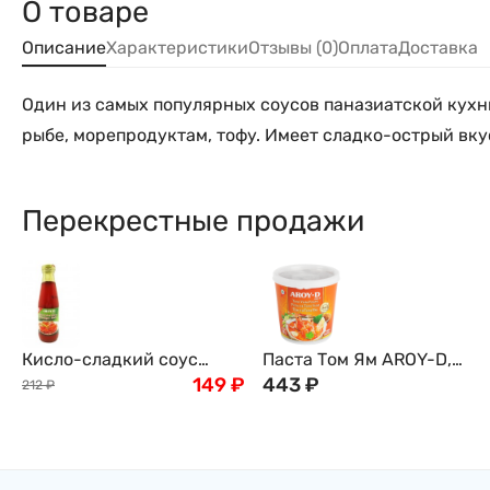
О товаре
Описание
Характеристики
Отзывы (0)
Оплата
Доставка
Один из самых популярных соусов паназиатской кухни
рыбе, морепродуктам, тофу. Имеет сладко-острый вку
Перекрестные продажи
Кисло-сладкий соус
Паста Том Ям AROY-D,
AROY-D, 190мл
149
₽
кисло-сладкая, 400мл
443
₽
212
₽