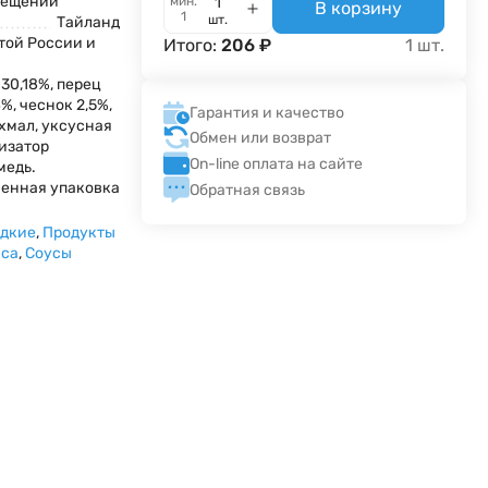
мещении
мин.
В корзину
1
шт.
Тайланд
той России и
Итого:
206
₽
1
шт.
 30,18%, перец
%, чеснок 2,5%,
Гарантия и качество
хмал, уксусная
Обмен или возврат
лизатор
On-line оплата на сайте
медь.
енная упаковка
Обратная связь
адкие
,
Продукты
яса
,
Соусы