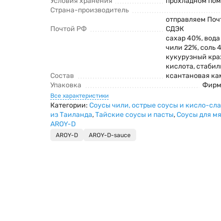
Условия хранения
прохладном по
Страна-производитель
отправляем Поч
Почтой РФ
СДЭК
сахар 40%, вода
чили 22%, соль 4
кукурузный кра
кислота, стаби
Состав
ксантановая ка
Упаковка
Фирм
Все характеристики
Категории:
Соусы чили, острые соусы и кисло-сл
из Таиланда
,
Тайские соусы и пасты
,
Соусы для м
AROY-D
AROY-D
AROY-D-sauce