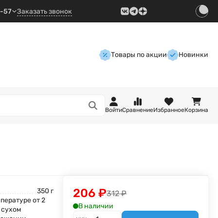
9-57
Заказать звонок
Товары по акции
Новинки
Войти
Сравнение
Избранное
Корзина
206
₽
350 г
312
₽
пературе от 2
В наличии
в сухом