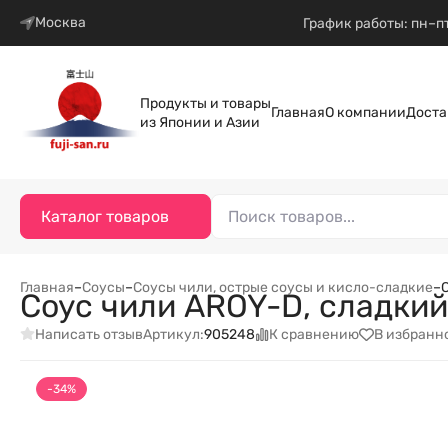
Москва
График работы: пн–пт
Продукты и товары
Главная
О компании
Доста
из Японии и Азии
Каталог товаров
Главная
–
Соусы
–
Соусы чили, острые соусы и кисло-сладкие
–
Соус чили AROY-D, сладкий
Написать отзыв
К сравнению
В избранн
Артикул:
905248
-34%