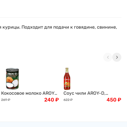
 курицы. Подходит для подачи к говядине, свинине,
Кокосовое молоко AROY-
Соус чили AROY-D,
D, 400мл
240
₽
сладкий, для курицы,
450
₽
269
₽
622
₽
920мл