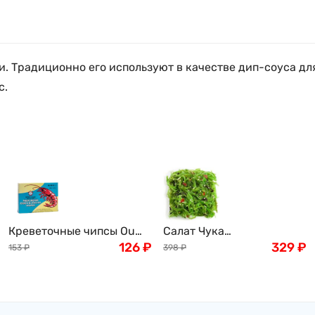
. Традиционно его используют в качестве дип-соуса для
с.
Креветочные чипсы Ou
Салат Чука
Jiang, 227г
126
₽
(замороженный) , 1кг
329
₽
153
₽
398
₽