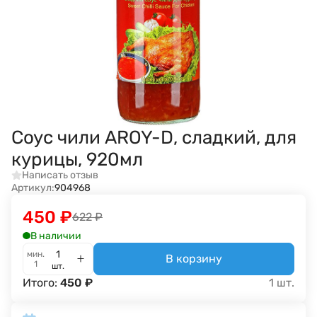
Соус чили AROY-D, сладкий, для
курицы, 920мл
Написать отзыв
Артикул:
904968
450
₽
622
₽
В наличии
мин.
В корзину
1
шт.
Итого:
450
₽
1
шт.