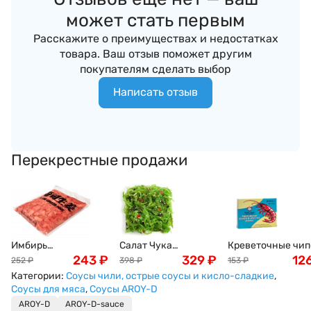
может стать первым
Расскажите о преимуществах и недостатках
товара. Ваш отзыв поможет другим
покупателям сделать выбор
Написать отзыв
Перекрестные продажи
Имбирь
Салат Чука
Креветочные чи
маринованный,
243
₽
(замороженный) ,
329
₽
Ou Jiang, 227г
12
252
₽
398
₽
153
₽
розовый, 1кг
1кг
Категории:
Соусы чили, острые соусы и кисло-сладкие
,
Соусы для мяса
,
Соусы AROY-D
AROY-D
AROY-D-sauce