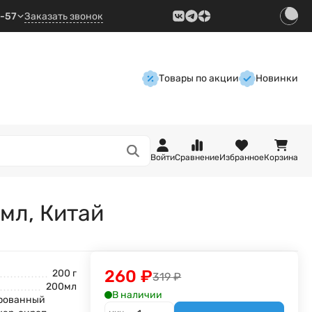
9-57
Заказать звонок
Товары по акции
Новинки
Войти
Сравнение
Избранное
Корзина
0мл, Китай
260
₽
200 г
319
₽
200мл
В наличии
ированный