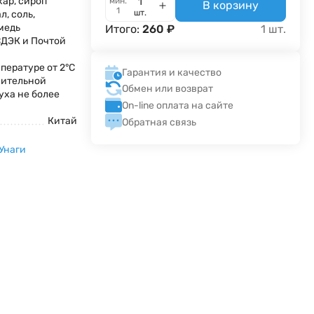
хар, сироп
мин.
В корзину
1
шт.
л, соль,
медь
Итого:
260
₽
1
шт.
СДЭК и Почтой
пературе от 2°С
Гарантия и качество
сительной
Обмен или возврат
уха не более
On-line оплата на сайте
Китай
Обратная связь
Унаги