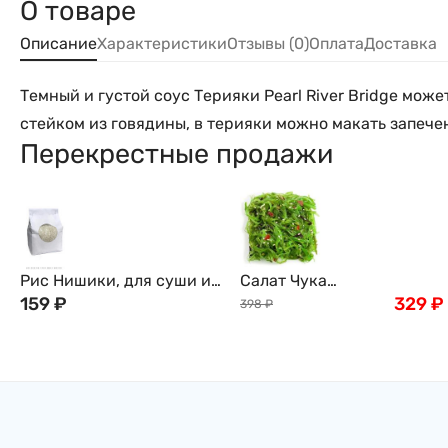
О товаре
Описание
Характеристики
Отзывы (0)
Оплата
Доставка
Темный и густой соус Терияки Pearl River Bridge мож
стейком из говядины, в терияки можно макать запечен
Перекрестные продажи
Рис Нишики, для суши и
Салат Чука
роллов, 1кг
159
₽
(замороженный) , 1кг
329
₽
398
₽