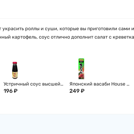
ет украсить роллы и суши, которые вы приготовили сами 
ный картофель, соус отлично дополнит салат с креветкам
Устричный соус высшей
Японский васаби House в
категории PEARL RIVER
196
₽
тюбике, 43г
249
₽
BRIDGE, 148г