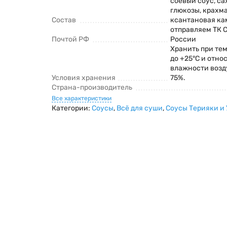
соевый соус, са
глюкозы, крахма
Состав
ксантановая ка
отправляем ТК 
Почтой РФ
России
Хранить при тем
до +25°С и отно
влажности возд
Условия хранения
75%.
Страна-производитель
Все характеристики
Категории:
Соусы
,
Всё для суши
,
Соусы Терияки и 