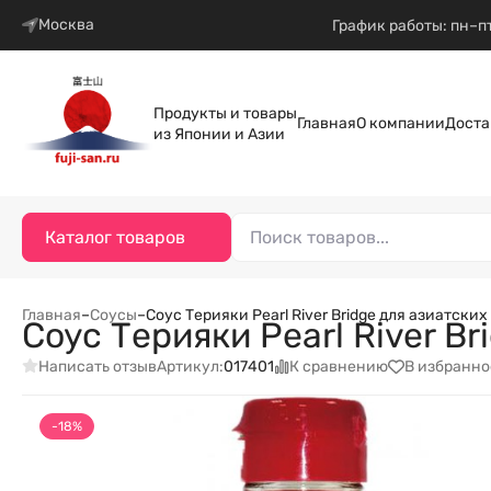
Москва
График работы: пн–пт
Продукты и товары
Главная
О компании
Доста
из Японии и Азии
Каталог товаров
Главная
–
Соусы
–
Соус Терияки Pearl River Bridge для азиатских
Соус Терияки Pearl River B
Написать отзыв
К сравнению
В избранно
Артикул:
017401
-18%