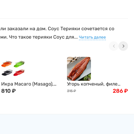
или заказали на дом. Соус Терияки сочетается со
и. Что такое терияки Соус для...
Читать далее
Икра Масаго (Masago),
Угорь копченый, филе
500г
810
₽
(цена указана за 100г)
286
₽
315
₽