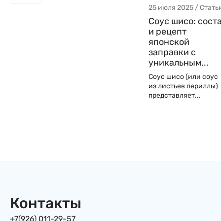
25 июля 2025 / Стать
Соус шисо: сост
и рецепт
японской
заправки с
уникальным...
Соус шисо (или соус
из листьев периллы)
представляет...
Контакты
+7(926) 011-29-57