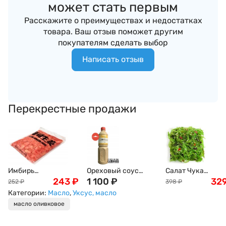
может стать первым
Расскажите о преимуществах и недостатках
товара. Ваш отзыв поможет другим
покупателям сделать выбор
Написать отзыв
Перекрестные продажи
Имбирь
Ореховый соус
Салат Чука
маринованный,
243
₽
(Гамадари) Косё, 1л
1 100
₽
(замороженный) 
32
252
₽
398
₽
розовый, 1кг
1кг
Категории:
Масло
,
Уксус, масло
масло оливковое