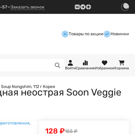
9-57
Заказать звонок
Товары по акции
Новинки
Войти
Сравнение
Избранное
Корзина
oup Nongshim, 112 г Корея
ная неострая Soon Veggie
приготовления
,
128
₽
155
₽