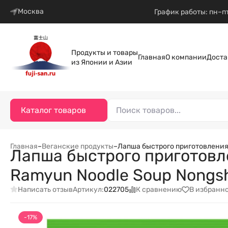
Москва
График работы: пн–пт
Продукты и товары
Главная
О компании
Доста
из Японии и Азии
Каталог товаров
Главная
–
Веганские продукты
–
Лапша быстрого приготовления 
Лапша быстрого приготовл
Ramyun Noodle Soup Nongshi
Написать отзыв
К сравнению
В избранн
Артикул:
022705
-17%