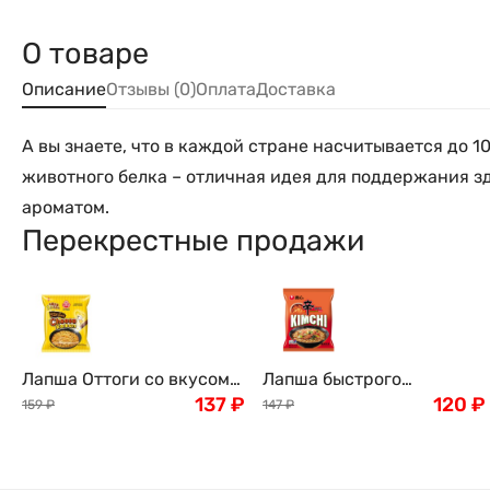
О товаре
Описание
Отзывы (0)
Оплата
Доставка
А вы знаете, что в каждой стране насчитывается до 
животного белка – отличная идея для поддержания зд
ароматом.
Перекрестные продажи
Лапша Оттоги со вкусом
Лапша быстрого
сыра, обжаренная во
137
₽
приготовления Нонгшим
120
₽
159
₽
147
₽
фритюре (неострая), 120г
Кимчи Рамён, 120г,
Nongshim, Корея