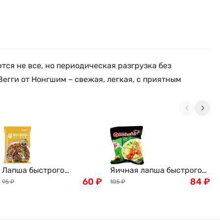
тся не все, но периодическая разгрузка без
егги от Нонгшим – свежая, легкая, с приятным
Лапша быстрого
Яичная лапша быстрого
приготовления рамен со
60
₽
приготовления OMACHI
84
₽
95
₽
105
₽
вкусом говядины
на мясном бульоне со
Samyang, 80 г
вкусом кисло-острых
креветок, 79 г, Вьетнам