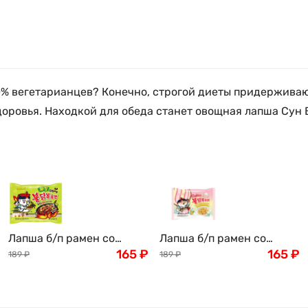
10% вегетарианцев? Конечно, строгой диеты придерживаю
оровья. Находкой для обеда станет овощная лапша Сун В
Лапша б/п рамен со
Лапша б/п рамен со
вкусом острой курицы
165
₽
вкусом острой курицы
165
₽
189
₽
189
₽
Бульдак в соусе
Бульдак в сливочном
чачжанмен Jjajang
соусе карбонара с
(Buldak Samyang), 140г
грибами (Buldak