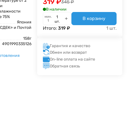
319
₽
пературе от 2
345
₽
 и
В наличии
влажности
е 75%
мин.
В корзину
1
шт.
Япония
«СДЕК» и Почтой
Итого:
319
₽
1
шт.
158г
4901990335126
Гарантия и качество
Обмен или возврат
отовления
On-line оплата на сайте
Обратная связь