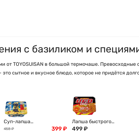
ния с базиликом и специями
ями от TOYOSUISAN в большой термочаше. Превосходные
это сытное и вкусное блюдо, которое не придётся долго
Суп-лапша
Лапша быстрого
Тоюсуисан быстрого
399
₽
приготовления Nissin:
499
₽
458
₽
приготовления с морским
UFO Big Якисоба, Япония,