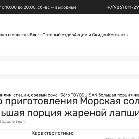
 с 10:00 до 20:00, сб–вс — выходные
+7(926) 011-2
вка и оплата
Блог
Оптовый отдел
Акции и Скидки
Контакты
зилик, специи, соевый соус 156гр TOYOSUISAN большая порция ж
приготовления Морская соль
льшая порция жареной лапши
Поделиться
Характеристики: