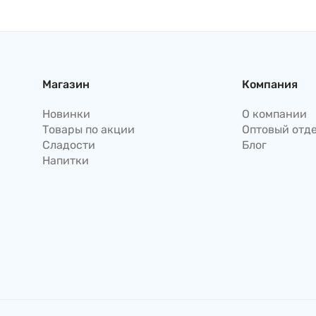
гребешком,
167г
Маручан жареная лапша
122г TOYOSUISAN Япония
Магазин
Компания
Новинки
О компании
Товары по акции
Оптовый отд
Сладости
Блог
Напитки