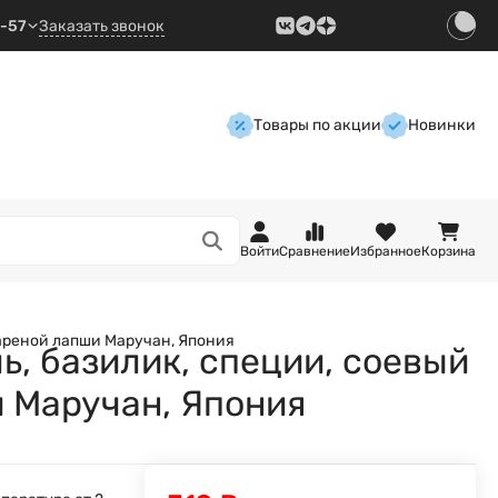
9-57
Заказать звонок
Товары по акции
Новинки
Войти
Сравнение
Избранное
Корзина
ареной лапши Маручан, Япония
, базилик, специи, соевый
 Маручан, Япония