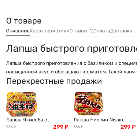
О товаре
Описание
Характеристики
Отзывы (1)
Оплата
Доставка
Лапша быстрого приготовле
Лапша быстрого приготовления с базиликом и специ
насыщенный вкус и обогащают ароматом. Такой ланч - 
Перекрестные продажи
Лапша Якисоба с
Лапша Ниссин Nissin
вустерширским соусом и
299
₽
Якисоба с курицей,
299
₽
336
₽
336
₽
бульоном Даси Ниссин
капустой в горчично-