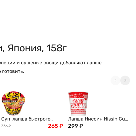
, Япония, 158г
 специи и сушеные овощи добавляют лапше
 готовить.
Суп-лапша быстрого
Лапша Ниссин Nissin Cup
приготовления, Nissin на
265
₽
Noodle с Креветками, 57г,
299
₽
336
₽
мясном бульоне с соевым
Япония