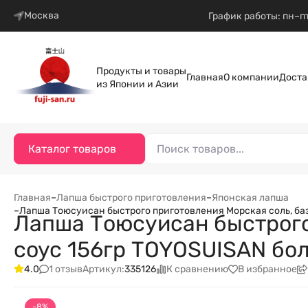
Москва
График работы: пн–пт
Продукты и товары
Главная
О компании
Доста
из Японии и Азии
Каталог товаров
Главная
–
Лапша быстрого приготовления
–
Японская лапша
–
Лапша Тоюсуисан быстрого приготовления Морская соль, ба
Лапша Тоюсуисан быстрого 
соус 156гр TOYOSUISAN бо
1 отзыв
К сравнению
В избранное
4.0
Артикул:
335126
-8%