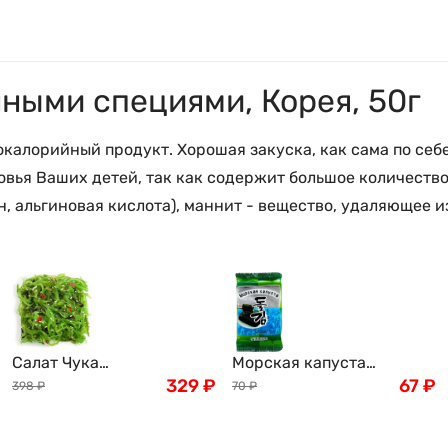
ными специями, Корея, 50г
алорийный продукт. Хорошая закуска, как сама по себе,
оровья Ваших детей, так как содержит большое количес
, альгиновая кислота), маннит - вещество, удаляющее и
Салат Чука
Морская капуста
(замороженный) , 1кг
329
₽
обжаренная Дол Гим
67
₽
398
₽
70
₽
Seasoned laver, 6,5г Корея