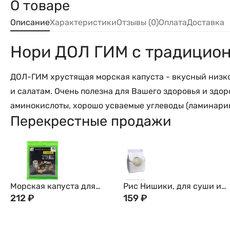
О товаре
Описание
Характеристики
Отзывы (0)
Оплата
Доставка
Нори ДОЛ ГИМ с традицион
ДОЛ-ГИМ хрустящая морская капуста - вкусный низкок
и салатам. Очень полезна для Вашего здоровья и зд
аминокислоты, хорошо усваемые углеводы (ламинарин
Перекрестные продажи
Морская капуста для
Рис Нишики, для суши и
суши Нори ГИМ, сушеная,
212
₽
роллов, 1кг
159
₽
Корея, 20г