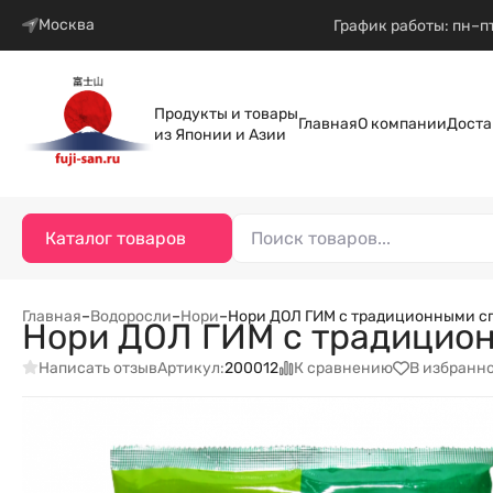
Москва
График работы: пн–пт
Продукты и товары
Главная
О компании
Доста
из Японии и Азии
Каталог товаров
Главная
–
Водоросли
–
Нори
–
Нори ДОЛ ГИМ с традиционными спец
Нори ДОЛ ГИМ с традиционн
Написать отзыв
К сравнению
В избранн
Артикул:
200012