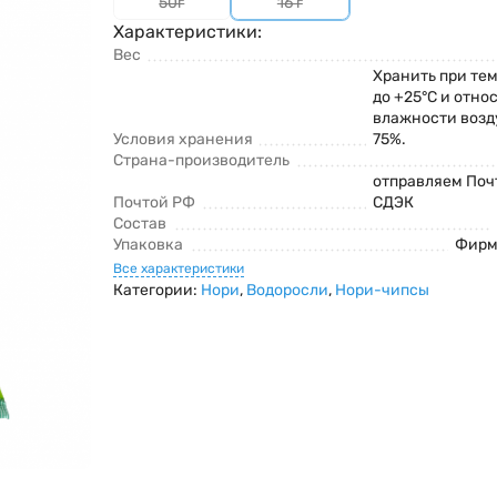
50г
16 г
Характеристики:
Вес
Хранить при тем
до +25°С и отно
влажности возд
Условия хранения
75%.
Страна-производитель
отправляем Поч
Почтой РФ
СДЭК
Состав
Упаковка
Фирм
Все характеристики
Категории:
Нори
,
Водоросли
,
Нори-чипсы