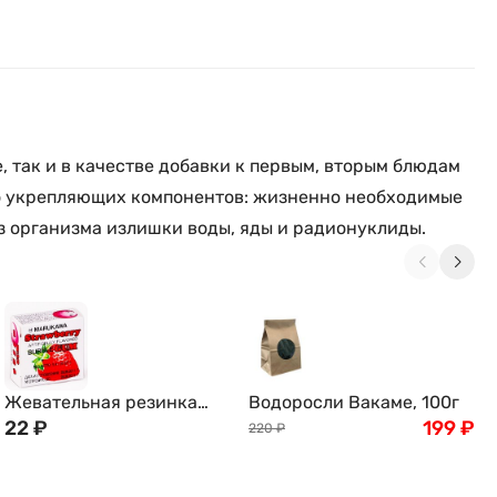
 так и в качестве добавки к первым, вторым блюдам
тво укрепляющих компонентов: жизненно необходимые
з организма излишки воды, яды и радионуклиды.
Жевательная резинка
Водоросли Вакаме, 100г
MARUKAWA, со вкусом
22
₽
199
₽
220
₽
клубники (шары)