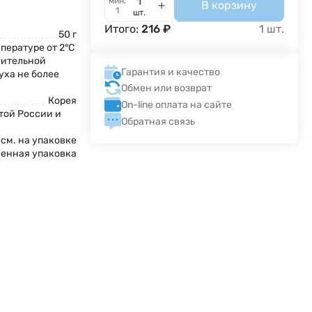
мин.
В корзину
1
шт.
Итого:
216
₽
1
шт.
50 г
пературе от 2°С
сительной
Гарантия и качество
уха не более
Обмен или возврат
Корея
On-line оплата на сайте
той России и
Обратная связь
см. на упаковке
енная упаковка