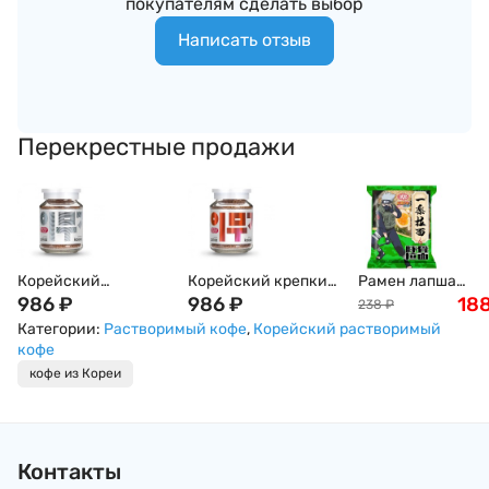
покупателям сделать выбор
Написать отзыв
Перекрестные продажи
Корейский
Корейский крепкий
Рамен лапша
растворимый кофе
986
₽
растворимый кофе
986
₽
Наруто на мясно
18
238
₽
средней крепости
IMUDJI Red Energy
бульоне Тонкацу,
Категории:
Растворимый кофе
,
Корейский растворимый
IMUDJI Silver
Огненная энергия,
коллекционное
кофе
Sensation, 100 г,
90 г, Корея
издание "Хакаши
кофе из Кореи
Корея
Хатаке" Naruto, 1
Контакты