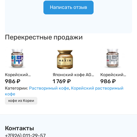
Написать отзыв
Перекрестные продажи
Корейский
Японский кофе AGF
Корейский
растворимый кофе
986
₽
Максим с
1 769
₽
растворимый ко
986
₽
средней крепости
насыщенным
средней крепост
Категории:
Растворимый кофе
,
Корейский растворимый
IMUDJI Blue Reserve,
ароматом и мягким
IMUDJI Silver
кофе
100 г, Корея
вкусом MAXIM
Sensation, 100 г,
кофе из Кореи
Aroma Select ,
Корея
растворимый, 80г,
стекл/
банка,Япония
Контакты
+7(926) 011-29-57