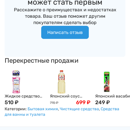
может стать первым
Расскажите о преимуществах и недостатках
товара. Ваш отзыв поможет другим
покупателям сделать выбор
Написать отзыв
Перекрестные продажи
Жидкое средство
Японский соус
Японский васаби
Akron для стирки
510
₽
мирин King Jyoso,
699
₽
House в тюбике, 
249
₽
715
₽
деликатных тканей
1000мл
Категории:
Бытовая химия
,
Чистящие средства
,
Средства
(аромат нежное
для ванны и туалета
мыло/ цветочный),
450 мл, Япония