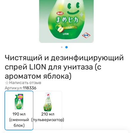
Чистящий и дезинфицирующий
спрей LION для унитаза (с
ароматом яблока)
Написать отзыв
Артикул:
118336
190 мл
210 мл
(сменный
(пульверизатор)
блок)