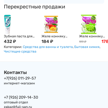
Перекрестные продажи
Зубная паста для
Желе конняку
Желе конняку
защиты от кариеса
432
₽
Yukiguni с
184
₽
Yukiguni с белым
17
199
₽
с микропудрой
натуральным соком
виноградом и
Категории:
Средства для ванны и туалета
,
Бытовая химия
,
"Мята" LION DENTOR
манго, 16 г х 6шт
мускатным орехо
Чистящие средства
MAX Spearmint, 140 г,
Япония
18г х 6шт Япония
Япония
Контакты
+7(926) 011-29-57
интернет-магазин
+7 (926) 209-14-30
оптовый отдел
zakaz@fuji-san.ru