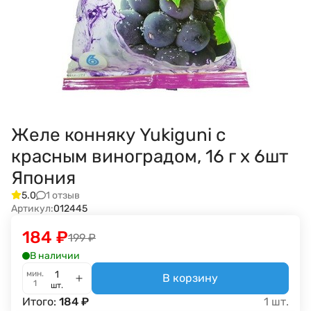
Желе конняку Yukiguni с
красным виноградом, 16 г х 6шт
Япония
1 отзыв
5.0
Артикул:
012445
184
₽
199
₽
В наличии
мин.
В корзину
1
шт.
Итого:
184
₽
1
шт.