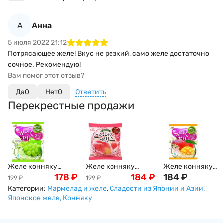
А
Анна
5 июля 2022 21:12
Потрясающее желе! Вкус не резкий, само желе достаточно
сочное. Рекомендую!
Вам помог этот отзыв?
Да
0
Нет
0
Ответить
Перекрестные продажи
Желе конняку
Желе конняку
Желе конняку
Yukiguni с белым
178
₽
Yukiguni с персиком
184
₽
Yukiguni с
184
₽
199
₽
199
₽
виноградом и
16 г х 6 шт Япония
натуральным со
Категории:
Мармелад и желе
,
Сладости из Японии и Азии
,
мускатным орехом,
манго, 16 г х 6шт
Японское желе, Конняку
18г х 6шт Япония
Япония