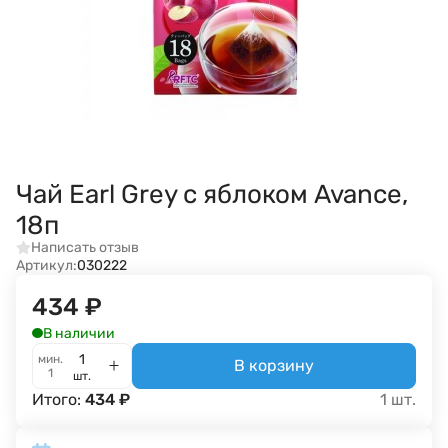
Чай Earl Grey с яблоком Avance,
18п
Написать отзыв
Артикул:
030222
434
₽
В наличии
мин.
В корзину
1
шт.
Итого:
434
₽
1
шт.