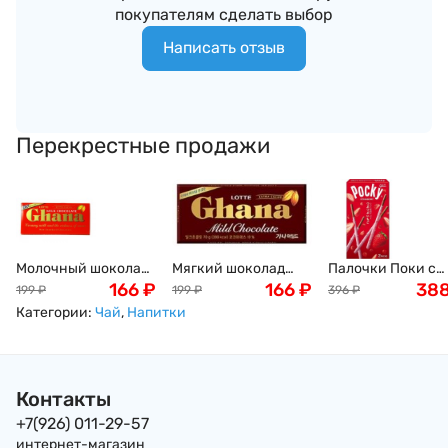
покупателям сделать выбор
Написать отзыв
Перекрестные продажи
Молочный шоколад
Мягкий шоколад
Палочки Поки с
Ghana Lotte, 70г
166
₽
Ghana Lotte, 70г
166
₽
клубничным вку
38
199
₽
199
₽
396
₽
в шоколаде Pocky
Категории:
Чай
,
Напитки
55г, Япония
Контакты
+7(926) 011-29-57
интернет-магазин