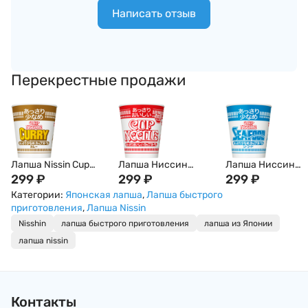
Написать отзыв
Перекрестные продажи
Лапша Nissin Cup
Лапша Ниссин
Лапша Ниссин
Noodle карри, 70г,
299
₽
Nissin Cup Noodle с
299
₽
Nissin Cup Noodle 
299
₽
Япония
Креветками, 57г,
Гребешком,
Категории:
Японская лапша
,
Лапша быстрого
Япония
Креветкой, Краб
приготовления
,
Лапша Nissin
и Кальмаром, 60г,
Nisshin
лапша быстрого приготовления
лапша из Японии
Япония
лапша nissin
Контакты