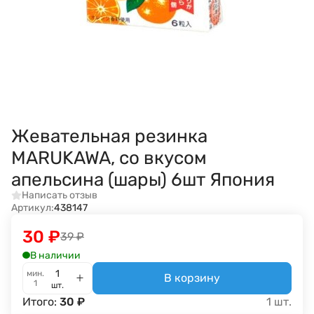
Жевательная резинка
MARUKAWA, со вкусом
апельсина (шары) 6шт Япония
Написать отзыв
Артикул:
438147
30
₽
39
₽
В наличии
мин.
В корзину
1
шт.
Итого:
30
₽
1
шт.