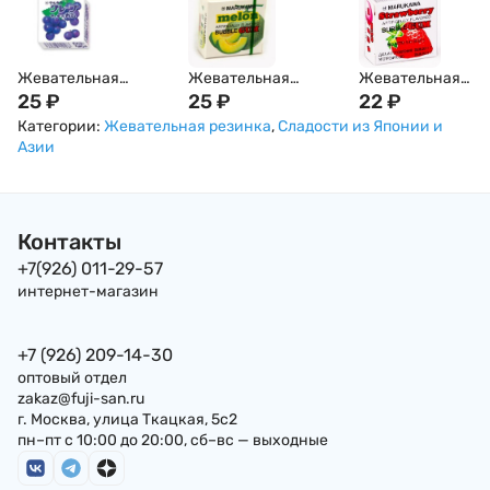
Жевательная
Жевательная
Жевательная
резинка MARUKAWA,
25
₽
резинка MARUKAWA,
25
₽
резинка MARUKA
22
₽
со вкусом
со вкусом дыни
со вкусом клубн
Категории:
Жевательная резинка
,
Сладости из Японии и
винограда (шары)
(шары)
(шары)
Азии
Контакты
+7(926) 011-29-57
интернет-магазин
+7 (926) 209-14-30
оптовый отдел
zakaz@fuji-san.ru
г. Москва, улица Ткацкая, 5с2
пн–пт с 10:00 до 20:00, сб–вс — выходные