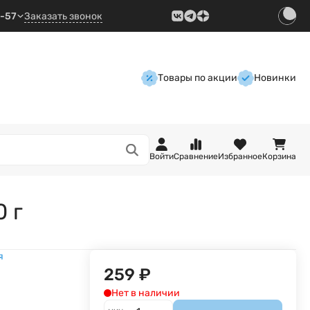
9-57
Заказать звонок
Товары по акции
Новинки
Войти
Сравнение
Избранное
Корзина
0 г
я
259
₽
Нет в наличии