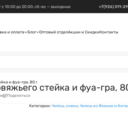
 с 10:00 до 20:00, сб–вс — выходные
+7(926) 011-2
вка и оплата
Блог
Оптовый отдел
Акции и Скидки
Контакты
йка и фуа-гра, 80 г
овяжьего стейка и фуа-гра, 8
ое
Поделиться
Категории:
Чипсы, снеки
,
Чипсы из Японии и Кита