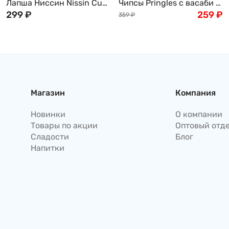
Лапша Ниссин Nissin Cup
Чипсы Pringles с васаби и
Noodle с Гребешком,
299
₽
морскими водорослями,
259
₽
359
₽
Креветкой, Крабом и
110г
Кальмаром, 60г, Япония
Магазин
Компания
Новинки
О компании
Товары по акции
Оптовый отд
Сладости
Блог
Напитки