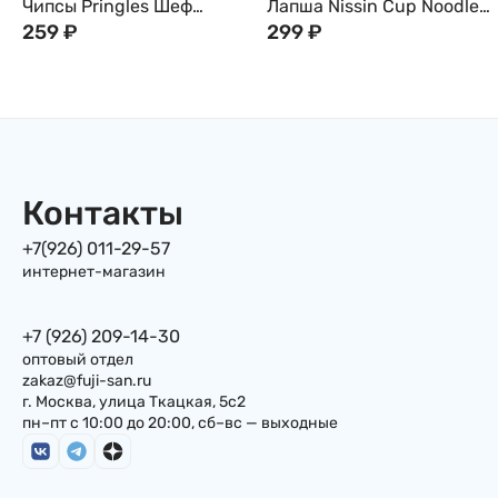
Чипсы Pringles Шеф
Лапша Nissin Cup Noodle
Морган Пюре с Чёрным
259
₽
карри, 70г, Япония
299
₽
Трюфелем, 80г
Контакты
+7(926) 011-29-57
интернет-магазин
+7 (926) 209-14-30
оптовый отдел
zakaz@fuji-san.ru
г. Москва, улица Ткацкая, 5с2
пн–пт с 10:00 до 20:00, сб–вс — выходные