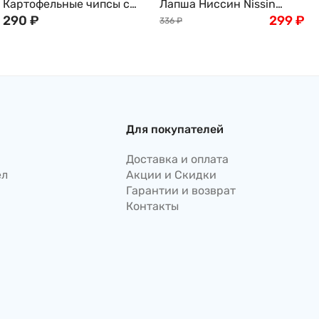
Картофельные чипсы с
Лапша Ниссин Nissin
острым васаби и
290
₽
Якисоба с курицей,
299
₽
336
₽
говядиной Yamayoshi
капустой в горчично-
Ямайоши , 50 г, Япония
майонезном соусе, 153г,
Япония
Для покупателей
Доставка и оплата
ел
Акции и Скидки
Гарантии и возврат
Контакты