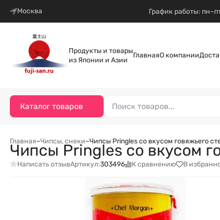
Москва
График работы: пн–пт
Продукты и товары
Главная
О компании
Доста
из Японии и Азии
Каталог товаров
Главная
–
Чипсы, снеки
–
Чипсы Pringles со вкусом говяжьего сте
Чипсы Pringles со вкусом г
Написать отзыв
К сравнению
В избранн
Артикул:
303496