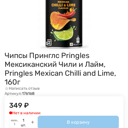
Чипсы Принглс Pringles
Мексиканский Чили и Лайм,
Pringles Mexican Chilli and Lime,
160г
Написать отзыв
Артикул:
176168
349
₽
Нет в наличии
мин.
В корзину
1
шт.