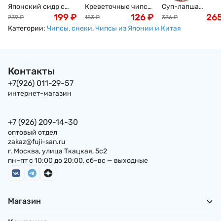
Японский сидр с
Креветочные чипсы
Суп-лапша
манго Томомасу
199
₽
Ou Jiang, 227г
126
₽
быстрого
26
239
₽
153
₽
336
₽
Tomomasu Mango
приготовления,
Категории:
Чипсы, снеки
,
Чипсы из Японии и Китая
Cider, 300 мл,
Nissin на мясном
Япония
бульоне с соевы
соусом, 112гр
Контакты
+7(926) 011-29-57
интернет-магазин
+7 (926) 209-14-30
оптовый отдел
zakaz@fuji-san.ru
г. Москва, улица Ткацкая, 5с2
пн–пт с 10:00 до 20:00, сб–вс — выходные
Магазин