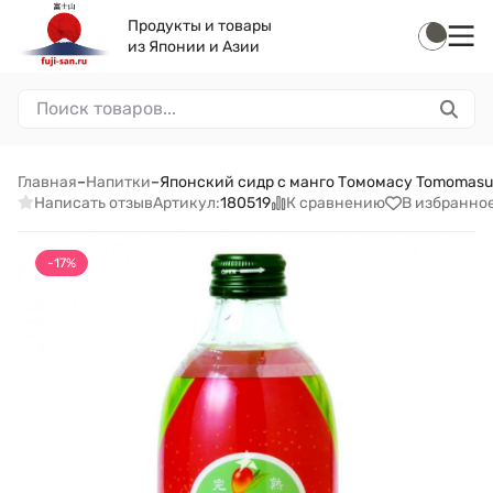
Продукты и товары
из Японии и Азии
Главная
–
Напитки
–
Японский сидр с манго Томомасу Tomomasu M
Написать отзыв
К сравнению
В избранно
Артикул:
180519
-17%