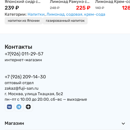
Японский сидр с
Лимонад Рамунэ с
Лимонад Крем-с
ананасом Томомасу
239
₽
цветками сакуры
225
₽
со вкусом Дыни
12
248
₽
140
₽
Tomomasu Pineapple
HATA KOUSEN Sakura
"Томинага"
Категории:
Напитки
,
Лимонад, содовая, крем-сода
Cider, 300 мл,
Edition , 200 мл,
Tominaga, 350 мл,
напитки из Японии
газированный напиток
Япония
Япония
Япония
Контакты
+7(926) 011-29-57
интернет-магазин
+7 (926) 209-14-30
оптовый отдел
zakaz@fuji-san.ru
г. Москва, улица Ткацкая, 5с2
пн–пт с 10:00 до 20:00, сб–вс — выходные
Магазин