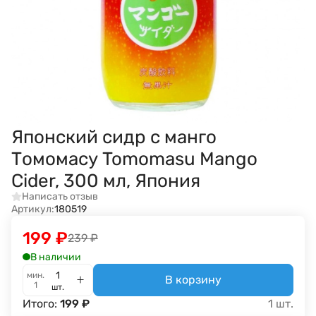
Японский сидр с манго
Томомасу Tomomasu Mango
Cider, 300 мл, Япония
Написать отзыв
Артикул:
180519
199
₽
239
₽
В наличии
мин.
В корзину
1
шт.
Итого:
199
₽
1
шт.