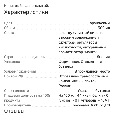
Напиток безалкогольный.
Характеристики
Цвет
оранжевый
Объем
300 мл
Состав
вода, кукурузный сироп с
высоким содержанием
фруктозы, регуляторы
кислотности, натуральный
ароматизатор "Манго"
Страна-производитель
Япония
Упаковка
Фирменная. Стеклянная
бутылка
Условия хранения
В прохладном месте
Почтой РФ
Отправляем транспортными
компаниями и почтой
России
Срок годности
Указан на бутылке
Пищевая ценность на 100г
На 100 мл: 44 ккал; белки - 0
продукта
г; жиры - 0 г; углеводы - 10,9 г
Производитель
Tomomasu Drink Co.,Ltd
Отзывы