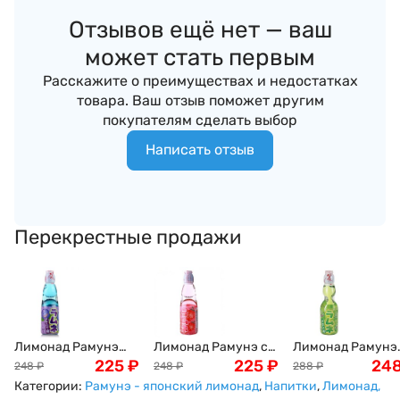
Отзывов ещё нет — ваш
может стать первым
Расскажите о преимуществах и недостатках
товара. Ваш отзыв поможет другим
покупателям сделать выбор
Написать отзыв
Перекрестные продажи
Лимонад Рамунэ
Лимонад Рамунэ с
Лимонад Рамунэ
черничный вкус
225
₽
клубникой Ramune
225
₽
дынный вкус
24
248
₽
248
₽
288
₽
Ramune Hata Kousen,
Hata Kousen, 200мл,
Ramune Hata Kous
Категории:
Рамунэ - японский лимонад
,
Напитки
,
Лимонад,
200мл, Япония
Япония
200мл, Япония