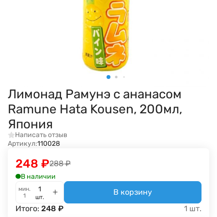
Лимонад Рамунэ с ананасом
Ramune Hata Kousen, 200мл,
Япония
Написать отзыв
Артикул:
110028
248
₽
288
₽
В наличии
мин.
В корзину
1
шт.
Итого:
248
₽
1
шт.