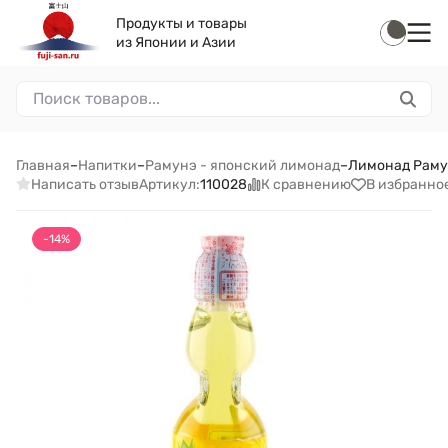
Продукты и товары
из Японии и Азии
Главная
–
Напитки
–
Рамунэ - японский лимонад
–
Лимонад Рамун
Написать отзыв
К сравнению
В избранно
Артикул:
110028
-14%