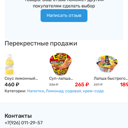
покупателям сделать выбор
Написать отзыв
Перекрестные продажи
Соус лимонный
Суп-лапша
Лапша быстрого
Понзу с соком юдзу,
460
₽
быстрого
265
₽
приготовления
18
336
₽
237
₽
250мл
приготовления,
SUNAOSHI Саппо
Категории:
Напитки
,
Лимонад, содовая, крем-сода
Nissin на мясном
мисо рамен, 103г,
бульоне с соевым
Япония
соусом, 112гр
Контакты
+7(926) 011-29-57