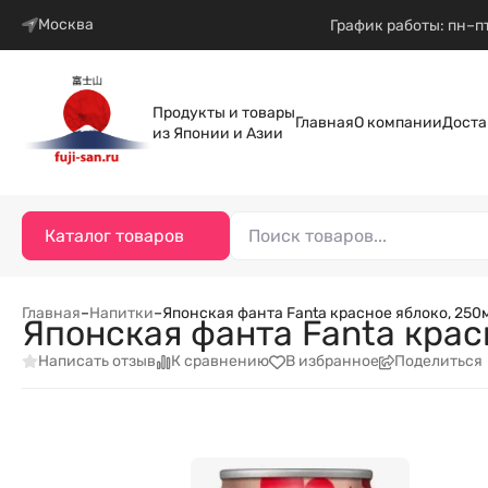
Москва
График работы: пн–пт
Продукты и товары
Главная
О компании
Доста
из Японии и Азии
Каталог товаров
Главная
–
Напитки
–
Японская фанта Fanta красное яблоко, 250
Японская фанта Fanta крас
Написать отзыв
К сравнению
В избранное
Поделиться