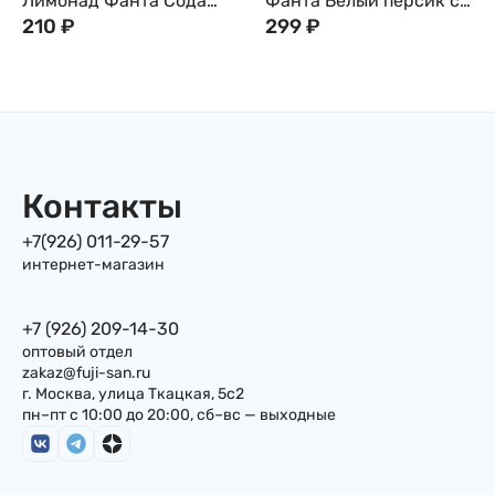
Лимонад Фанта Сода
Фанта Белый персик с
тайваньская дыня Fanta
210
₽
натуральным пюре без
299
₽
Melon Soda, 250 мл,
сахара Fanta, 300 мл,
Япония
Япония
Контакты
+7(926) 011-29-57
интернет-магазин
+7 (926) 209-14-30
оптовый отдел
zakaz@fuji-san.ru
г. Москва, улица Ткацкая, 5с2
пн–пт с 10:00 до 20:00, сб–вс — выходные