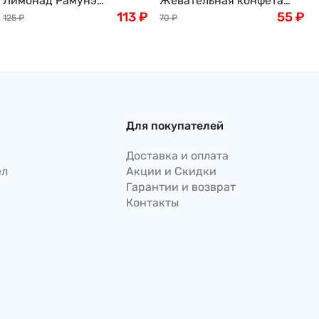
Лимонад Рамунэ
Жевательная конфета
классический Сангария
113
₽
Coris со вкусом сидра,
55
₽
125
₽
70
₽
Ramune Sangaria, 250 мл,
15,5г, Япония
Япония
Для покупателей
Доставка и оплата
ел
Акции и Скидки
Гарантии и возврат
Контакты