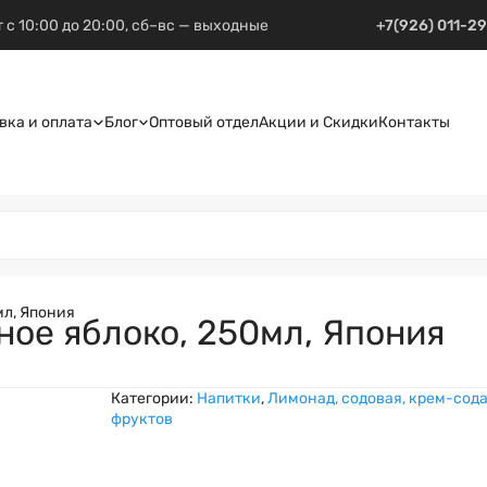
 с 10:00 до 20:00, сб–вс — выходные
+7(926) 011-2
вка и оплата
Блог
Оптовый отдел
Акции и Скидки
Контакты
мл, Япония
ное яблоко, 250мл, Япония
Категории:
Напитки
,
Лимонад, содовая, крем-сод
фруктов