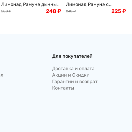
Лимонад Рамунэ дынный
Лимонад Рамунэ с
вкус Ramune Hata
248
₽
цветками сакуры HATA
225
₽
288
₽
248
₽
Kousen, 200мл, Япония
KOUSEN Sakura Edition ,
200 мл, Япония
Для покупателей
Доставка и оплата
ел
Акции и Скидки
Гарантии и возврат
Контакты