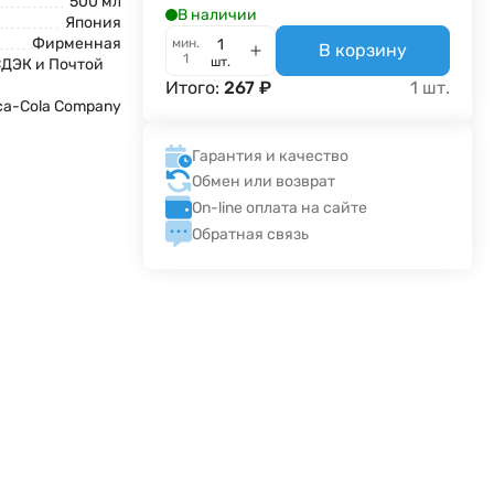
500 мл
В наличии
Япония
Фирменная
мин.
В корзину
1
шт.
СДЭК и Почтой
Итого:
267
₽
1
шт.
ca-Cola Company
а
Гарантия и качество
Обмен или возврат
On-line оплата на сайте
Обратная связь