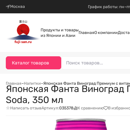
Москва
График работы: пн–пт
Продукты и товары
Главная
О компании
Доста
из Японии и Азии
Каталог товаров
Главная
–
Напитки
–
Японская Фанта Виноград Премиум с витам
Японская Фанта Виноград П
Soda, 350 мл
Написать отзыв
К сравнению
В избранн
Артикул:
035378