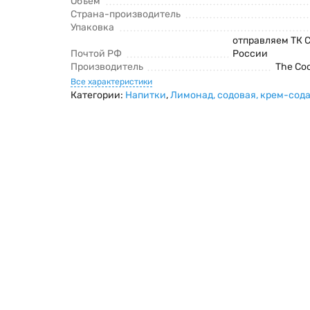
Объем
Страна-производитель
Упаковка
отправляем ТК 
Почтой РФ
России
Производитель
The Co
Все характеристики
Категории:
Напитки
,
Лимонад, содовая, крем-сод