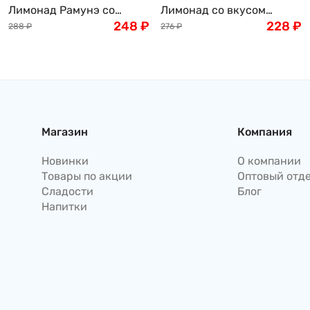
Лимонад Рамунэ со
Лимонад со вкусом
вкусом кумквата (мини-
248
₽
винограда SANGARIA
228
₽
288
₽
276
₽
апельсин) Ramune Hata
Рамунэ, Япония, 500г
Kousen 200мл, Япония
Магазин
Компания
Новинки
О компании
Товары по акции
Оптовый отд
Сладости
Блог
Напитки