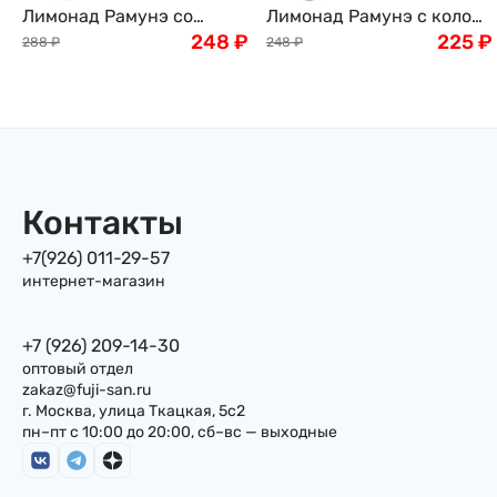
Лимонад Рамунэ со
Лимонад Рамунэ с колой
вкусом личи Ramune Hata
248
₽
Ramune Hata Kousen, 200
225
₽
288
₽
248
₽
Kousen 200мл, Япония
мл, Япония
Контакты
+7(926) 011-29-57
интернет-магазин
+7 (926) 209-14-30
оптовый отдел
zakaz@fuji-san.ru
г. Москва, улица Ткацкая, 5с2
пн–пт с 10:00 до 20:00, сб–вс — выходные