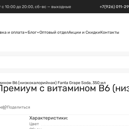
 с 10:00 до 20:00, сб–вс — выходные
+7(926) 011-2
вка и оплата
Блог
Оптовый отдел
Акции и Скидки
Контакты
ином В6 (низкокалорийная) Fanta Grape Soda, 350 мл
ремиум с витамином В6 (низ
ое
Поделиться
Характеристики:
Цвет