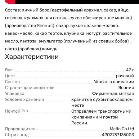
Состав: яичный боро (картофельный крахмал, сахар, яйцо,
глюкоза, крахмальная патока, сухое обезжиренное молоко)
(производство Япония), сахар, сухое цельное молоко,
какао-масло, какао тертое, клубника, йогурт, растительное
масло, лактоза, эмульгатор (полученный из соевых бобов) ,
паста (арабская) камедь
Характеристики
Вес
42 г
Цвет
розовый
Состав
Указан в описании
Страна-производитель
Япония
Упаковка
Фирменная, мягкая
Условия хранения
хранить в сухом прохладном
месте
Почтой РФ
Отправляем транспортными
компаниями и почтой
России
Производитель
Meito Co Ltd
Штрих-код
4902757135003