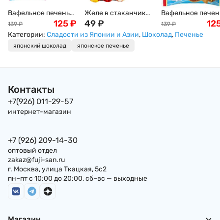
Вафельное печенье
Желе в стаканчике
Вафельное печен
"Тайяки" с
125
₽
фруктовое 1 вкус -
49
₽
"Тайяки" Meito,
12
139
₽
139
₽
клубничной
личи, манго, яблоко,
Япония, 16,5г
Категории:
Сладости из Японии и Азии
,
Шоколад
,
Печенье
начинкой Meito,
ананас, клубника,
японский шоколад
японское печенье
16,5г, Япония
виноград ABC ,1
стаканчик, 20 г,
Тайвань
Контакты
+7(926) 011-29-57
интернет-магазин
+7 (926) 209-14-30
оптовый отдел
zakaz@fuji-san.ru
г. Москва, улица Ткацкая, 5с2
пн–пт с 10:00 до 20:00, сб–вс — выходные
Магазин