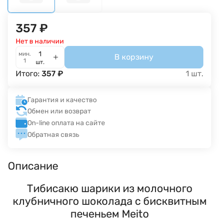
357
₽
Нет в наличии
мин.
В корзину
1
шт.
Итого:
357
₽
1
шт.
Гарантия и качество
Обмен или возврат
On-line оплата на сайте
Обратная связь
Описание
Тибисакю шарики из молочного
клубничного шоколада с бисквитным
печеньем Meito