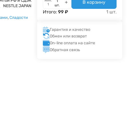
очтой РФ и СДЭК
мин.
В корзину
1
шт.
NESTLE JAPAN
Итого:
99
₽
1
шт.
сами
,
Сладости
Гарантия и качество
Обмен или возврат
On-line оплата на сайте
Обратная связь