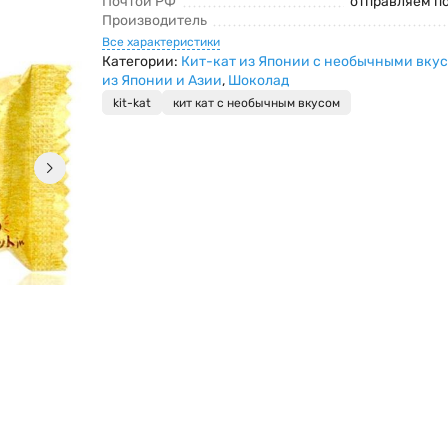
Почтой РФ
отправляем п
Производитель
Все характеристики
Категории:
Кит-кат из Японии с необычными вку
из Японии и Азии
,
Шоколад
kit-kat
кит кат с необычным вкусом