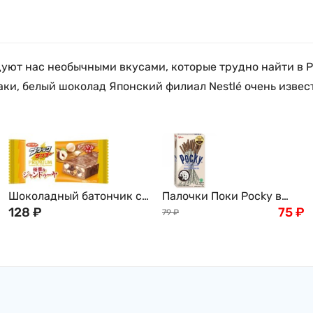
уют нас необычными вкусами, которые трудно найти в Ро
ки, белый шоколад Японский филиал Nestlé очень извест
Шоколадный батончик с
Палочки Поки Pocky в
фундуком и бисквитной
128
₽
шоколаде со вкусом
75
₽
79
₽
крошкой "Черный гром"
печенья OREO, 20/40 г
Yuraku Black Thunder, 25
г, Япония