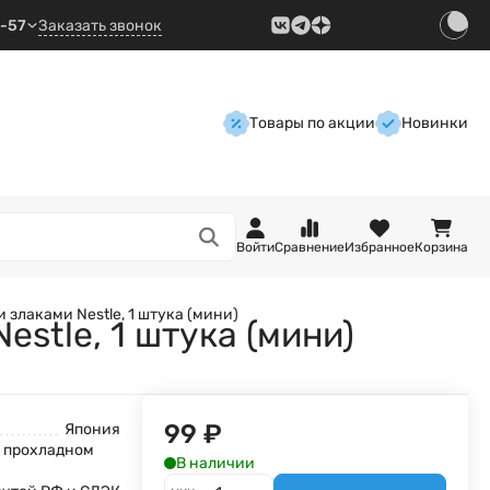
9-57
Заказать звонок
Товары по акции
Новинки
Войти
Сравнение
Избранное
Корзина
 злаками Nestle, 1 штука (мини)
stle, 1 штука (мини)
99
₽
Япония
м прохладном
В наличии