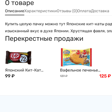
О товаре
Описание
Характеристики
Отзывы (0)
Оплата
Доставка
Купить целую пачку можно тут Японские кит-каты рад
изысканный вкус в духе Японии. Хрустящая фавля, зла
Перекрестные продажи
Японский Кит-Кат
Вафельное печенье
Маругато Шоколад с 72%
99
₽
"Тайяки" Meito, Япония,
125
₽
139
₽
содержанием Какао Kit
16,5г
Kat Nestle Japan, 1 штука