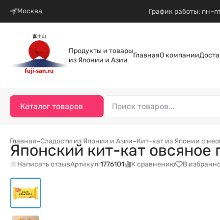
Москва
График работы: пн–пт
Продукты и товары
Главная
О компании
Доста
из Японии и Азии
Каталог товаров
Главная
–
Сладости из Японии и Азии
–
Кит-кат из Японии с н
Японский кит-кат овсяное п
Написать отзыв
К сравнению
В избранн
Артикул:
1776101