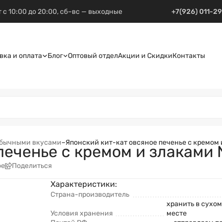
 с 10:00 до 20:00, сб–вс — выходные
+7(926) 011-2
вка и оплата
Блог
Оптовый отдел
Акции и Скидки
Контакты
еобычными вкусами
–
Японский кит-кат овсяное печенье с кремом и
еченье с кремом и злаками Ne
ое
Поделиться
Характеристики:
Страна-производитель
хранить в сухо
Условия хранения
месте