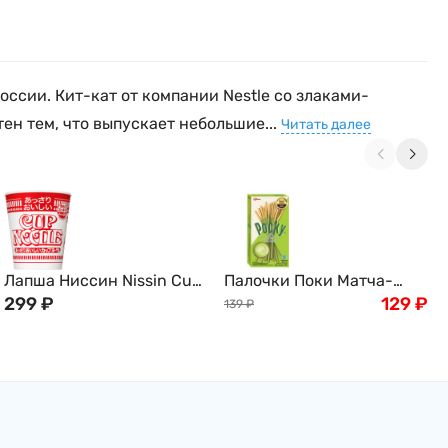
ссии. Кит-кат от компании Nestle со злаками-
ен тем, что выпускает небольшие...
Читать далее
Лапша Ниссин Nissin Cup
Палочки Поки Матча-
Noodle с Креветками, 57г,
299
₽
Латте Pocky Glico, 33 г,
129
₽
139
₽
Япония
Таиланд