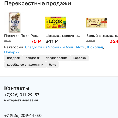
Перекрестные продажи
Палочки Поки Pocky
Шоколад молочный
Белый шоколад с
в шоколаде со
75
₽
c кремовой
341
₽
ванильным вкус
32
79
₽
342
₽
вкусом печенья
начинкой - банан,
и бисквитным
Категории:
Сладости из Японии и Азии
,
Моти
,
Шоколад
,
OREO, 20/40 г
ананас, клубника,
какао-печеньем
Подарки
миндаль/голубика
внутри Бурбон
подарок
сладости
поздравление
коробка
Look A la Mode Fujiya,
Альфорт Alfort Min
коробка со сладостями
бокс
12 шт, 63 г, Япония
Chocolate Bourbon
55 г, Япония
Контакты
+7(926) 011-29-57
интернет-магазин
+7 (926) 209-14-30