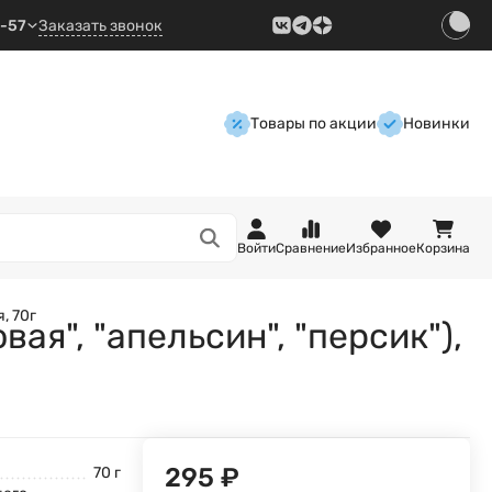
9-57
Заказать звонок
Товары по акции
Новинки
Войти
Сравнение
Избранное
Корзина
, 70г
я", "апельсин", "персик"),
295
₽
70 г