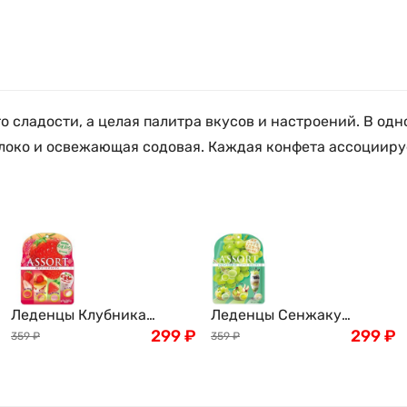
о сладости, а целая палитра вкусов и настроений. В од
локо и освежающая содовая. Каждая конфета ассоциируетс
Леденцы Клубника
Леденцы Сенжаку
Ассорти 5-ти
299
₽
Мускат ассорти вкусов
299
₽
359
₽
359
₽
клубничных вкусов
белого Винограда , 85г
Сенжаку Амаузузукуши,
Senjaku Япония
85г Senjakuame-Honpo