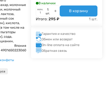
него
В наличии
сахар, молочные
ки, молочный
мин.
В корзину
1
шт.
 лактоза,
нный сок
Итого:
295
₽
1
шт.
н), кислота,
в том числе на
ульгаторы
Гарантия и качество
), сода,
Обмен или возврат
оцианин,
On-line оплата на сайте
Япония
4901650223060
Обратная связь
 конфеты
куса