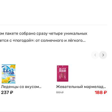
ном пакете собрано сразу четыре уникальных
я с «погодой»: от солнечного и лёгкого...
Леденцы со вкусом
Жевательный мармелад
лимона и содовой с
237
₽
Червячки "Хочу-Хочу"
188
₽
199
₽
морской солью, 52г,
Слива умэ и листья шисо,
Япония
Want Want Japan Co. 70г,
Япония