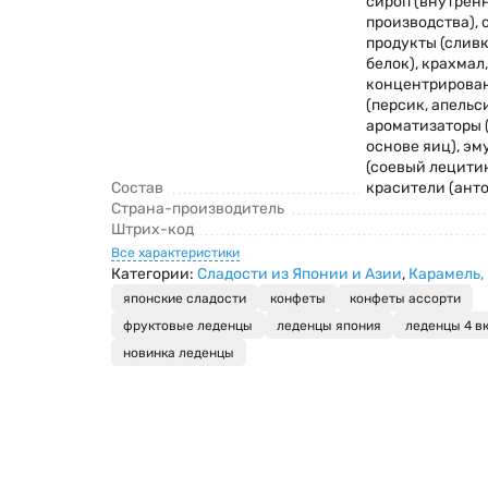
сироп (внутрен
производства), 
продукты (слив
белок), крахмал,
концентрирова
(персик, апельси
ароматизаторы (
основе яиц), эм
(соевый лецитин
Состав
красители (ант
Страна-производитель
Штрих-код
Все характеристики
Категории:
Сладости из Японии и Азии
,
Карамель,
японские сладости
конфеты
конфеты ассорти
фруктовые леденцы
леденцы япония
леденцы 4 в
новинка леденцы