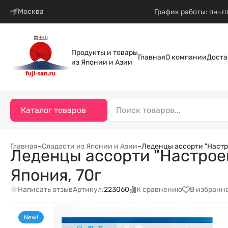
Москва
График работы: пн–пт
Продукты и товары
Главная
О компании
Доста
из Японии и Азии
Каталог товаров
Главная
–
Сладости из Японии и Азии
–
Леденцы ассорти "Настрое
Леденцы ассорти "Настроени
Япония, 70г
Написать отзыв
К сравнению
В избранн
Артикул:
223060
New!