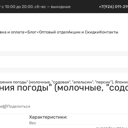
 с 10:00 до 20:00, сб–вс — выходные
+7(926) 011-2
вка и оплата
Блог
Оптовый отдел
Акции и Скидки
Контакты
ния погоды" (молочные, "содовая", "апельсин", "персик"), Япония
я погоды" (молочные, "содова
ое
Поделиться
Характеристики:
Вес