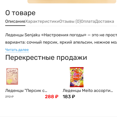
О товаре
Описание
Характеристики
Отзывы (0)
Оплата
Доставка
Леденцы Senjaku «Настроения погоды» — это не прост
варианта: сочный персик, яркий апельсин, нежное мо
Читать далее
Перекрестные продажи
Леденцы "Персик с
Леденцы Meito ассорти
молоком" с витамином
288
₽
(вкусы: персик, виноград,
183
₽
292
₽
В6, (без сахара), Япония,
апельсин, яблоко),
65г
Япония, 57г