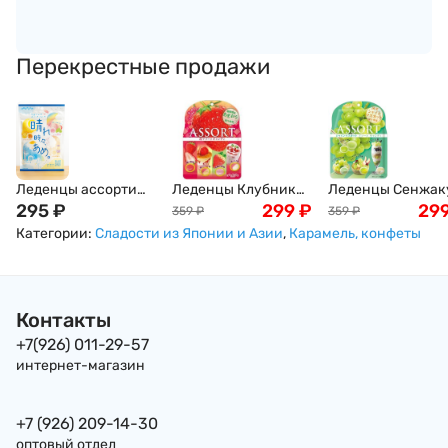
Перекрестные продажи
Леденцы ассорти
Леденцы Клубника
Леденцы Сенжак
"Настроения
295
₽
Ассорти 5-ти
299
₽
Мускат ассорти
29
359
₽
359
₽
погоды" (молочные,
клубничных вкусов
вкусов белого
Категории:
Сладости из Японии и Азии
,
Карамель, конфеты
"содовая",
Сенжаку
Винограда , 85г
"апельсин",
Амаузузукуши, 85г
Senjaku Япония
"персик"), Япония,
Senjakuame-Honpo
70г
Япония
Контакты
+7(926) 011-29-57
интернет-магазин
+7 (926) 209-14-30
оптовый отдел