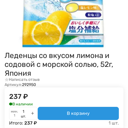
Леденцы со вкусом лимона и
содовой с морской солью, 52г,
Япония
Написать отзыв
Артикул:
292950
237
₽
В наличии
мин.
В корзину
1
шт.
Итого:
237
₽
1
шт.