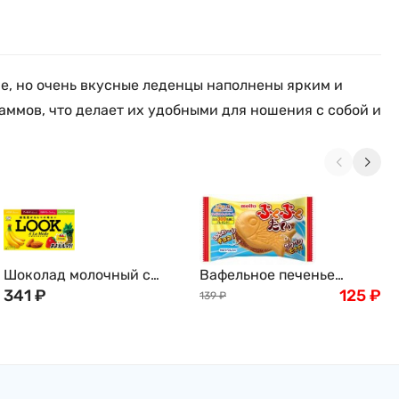
е, но очень вкусные леденцы наполнены ярким и
ммов, что делает их удобными для ношения с собой и
Шоколад молочный c
Вафельное печенье
кремовой начинкой -
341
₽
"Тайяки" Meito, Япония,
125
₽
139
₽
банан, ананас, клубника,
16,5г
миндаль/голубика Look A
la Mode Fujiya, 12 шт, 63 г,
Япония