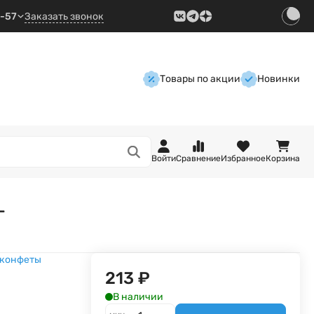
9-57
Заказать звонок
Товары по акции
Новинки
Войти
Сравнение
Избранное
Корзина
г
 конфеты
213
₽
В наличии