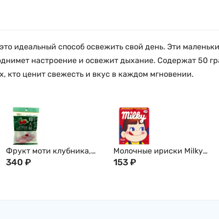
это идеальный способ освежить свой день. Эти маленьки
нимет настроение и освежит дыхание. Содержат 50 гра
х, кто ценит свежесть и вкус в каждом мгновении.
Фрукт моти клубника,
Молочные ириски Milky
Дайфуку, 120гр
340
₽
Fujiya, 23,8г, Япония
153
₽