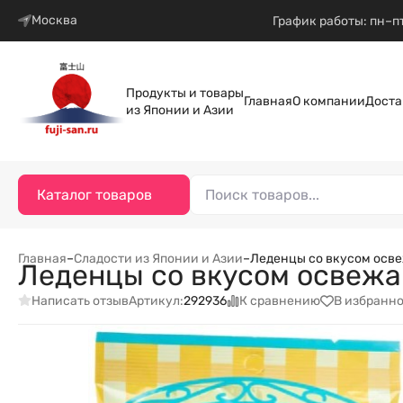
Москва
График работы: пн–пт
Продукты и товары
Главная
О компании
Доста
из Японии и Азии
Каталог товаров
Главная
–
Сладости из Японии и Азии
–
Леденцы со вкусом осве
Леденцы со вкусом освежа
Написать отзыв
К сравнению
В избранн
Артикул:
292936