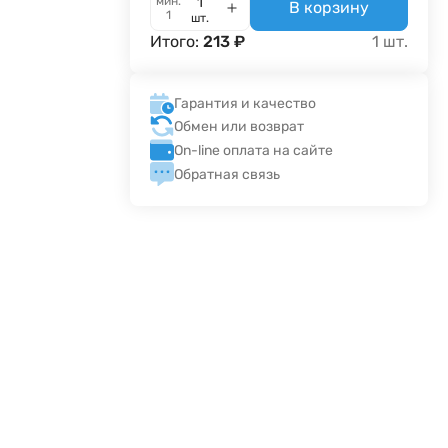
мин.
В корзину
1
шт.
Итого:
213
₽
1
шт.
Гарантия и качество
Обмен или возврат
On-line оплата на сайте
Обратная связь