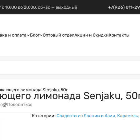
 с 10:00 до 20:00, сб–вс — выходные
+7(926) 011-2
вка и оплата
Блог
Оптовый отдел
Акции и Скидки
Контакты
жающего лимонада Senjaku, 50г
ющего лимонада Senjaku, 50
ое
Поделиться
Категории:
Сладости из Японии и Азии
,
Карамель,