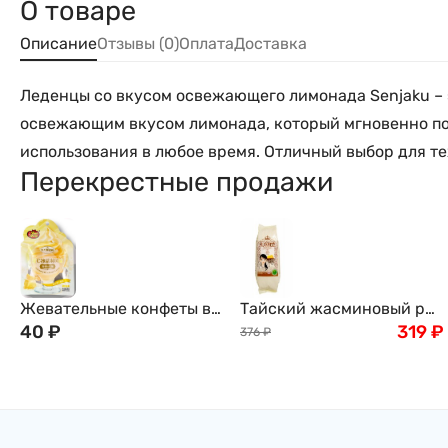
О товаре
Описание
Отзывы (0)
Оплата
Доставка
Леденцы со вкусом освежающего лимонада Senjaku – 
освежающим вкусом лимонада, который мгновенно под
использования в любое время. Отличный выбор для те
Перекрестные продажи
Жевательные конфеты в
Тайский жасминовый рис
глазури, 28г
40
₽
премиум класса, 1кг
319
₽
376
₽