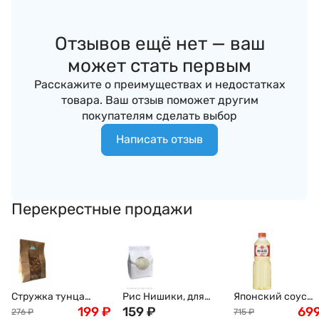
Отзывов ещё нет — ваш
может стать первым
Расскажите о преимуществах и недостатках
товара. Ваш отзыв поможет другим
покупателям сделать выбор
Написать отзыв
Перекрестные продажи
Стружка тунца
Рис Нишики, для
Японский соус
Бонито (Bonito), 50г
199
₽
суши и роллов, 1кг
159
₽
мирин King Jyoso,
69
276
₽
715
₽