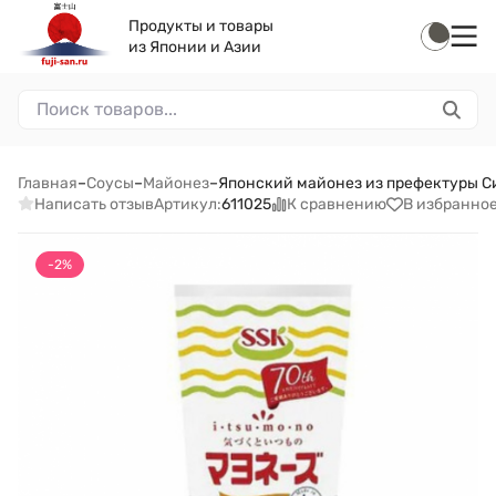
Продукты и товары
из Японии и Азии
Главная
–
Соусы
–
Майонез
–
Японский майонез из префектуры Си
Написать отзыв
К сравнению
В избранно
Артикул:
611025
-2%