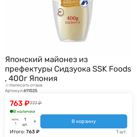
Японский майонез из
префектуры Сидзуока SSK Foods
, 400г Япония
Написать отзыв
Артикул:
611025
763
₽
777
₽
В наличии
мин.
В корзину
1
шт.
Итого:
763
₽
1
шт.