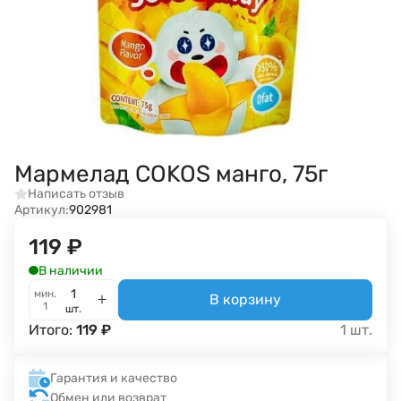
Мармелад COKOS манго, 75г
Написать отзыв
Артикул:
902981
119
₽
В наличии
мин.
В корзину
1
шт.
Итого:
119
₽
1
шт.
Гарантия и качество
Обмен или возврат