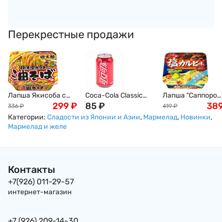
Перекрестные продажи
Лапша Якисоба с
Coca-Cola Classic
Лапша "Саппоро
вустерширским
299
₽
газированный
85
₽
Ичибан" с
38
336
₽
419
₽
соусом и бульоном
напиток Кока-кола,
ребрышками
Категории:
Сладости из Японии и Азии
,
Мармелад
,
Новинки
,
Даси Ниссин Nissin,
330 мл, Китай
Кальби, лимонны
Мармелад и желе
157 г, Япония
соком из Сетоути
Якисобой Sanyo
Foods Sapporo
Ichiban, 109 г,
Контакты
Япония
+7(926) 011-29-57
интернет-магазин
+7 (926) 209-14-30