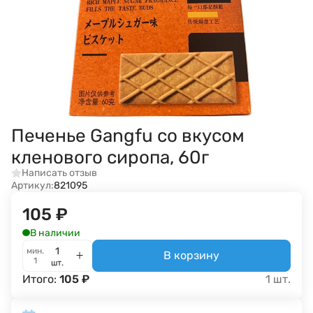
Печенье Gangfu со вкусом
кленового сиропа, 60г
Написать отзыв
Артикул:
821095
105
₽
В наличии
мин.
В корзину
1
шт.
Итого:
105
₽
1
шт.