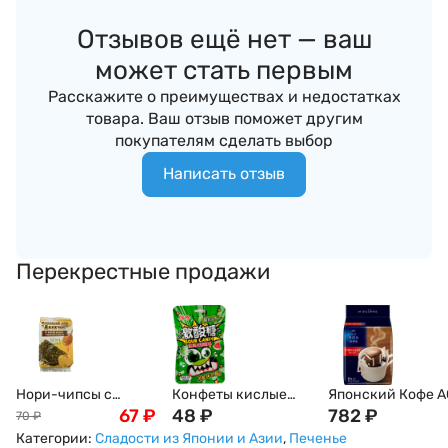
Отзывов ещё нет — ваш
может стать первым
Расскажите о преимуществах и недостатках
товара. Ваш отзыв поможет другим
покупателям сделать выбор
Написать отзыв
Перекрестные продажи
Нори-чипсы с
Конфеты кислые
Японский Кофе A
медом обжаренные
67
₽
Hong Tai Kee с
48
₽
Blendy Mocha Ble
782
₽
70
₽
в сливочным масле
шипучкой, 22 г.
(Бленди Мокка), 5
Категории:
Сладости из Японии и Азии
,
Печенье