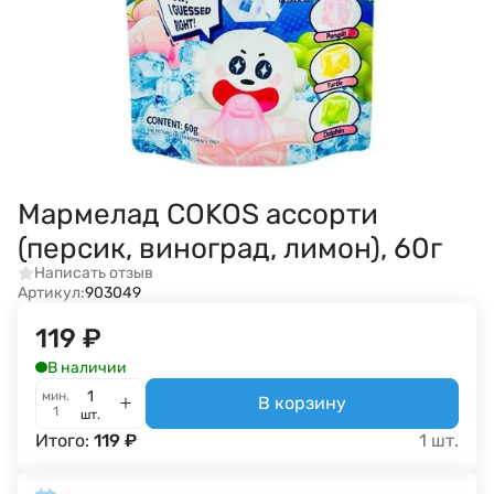
Мармелад COKOS ассорти
(персик, виноград, лимон), 60г
Написать отзыв
Артикул:
903049
119
₽
В наличии
мин.
В корзину
1
шт.
Итого:
119
₽
1
шт.