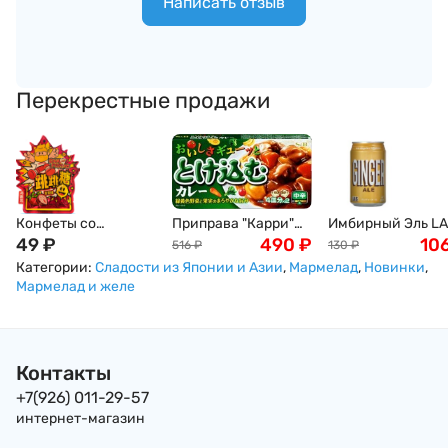
Написать отзыв
Перекрестные продажи
Конфеты со
Приправа "Карри"
Имбирный Эль L
взрывной
49
₽
полуострая, S&B, 8
490
₽
Tominaga Томинаг
10
516
₽
130
₽
клубничной
порций, 144 г
газированный
Категории:
Сладости из Японии и Азии
,
Мармелад
,
Новинки
,
начинкой, 120г
напиток, 350мл
Мармелад и желе
Контакты
+7(926) 011-29-57
интернет-магазин