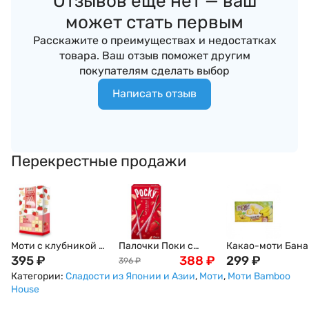
Отзывов ещё нет — ваш
может стать первым
Расскажите о преимуществах и недостатках
товара. Ваш отзыв поможет другим
покупателям сделать выбор
Написать отзыв
Перекрестные продажи
Моти с клубникой и
Палочки Поки с
Какао-моти Бана
кремом из белого
395
₽
клубничным вкусом
388
₽
Тайвань, 80г
299
₽
396
₽
шоколада Дайфуку
в шоколаде Pocky,
Категории:
Сладости из Японии и Азии
,
Моти
,
Моти Bamboo
Strawberry Bamboo
55г, Япония
House
House, 120г Тайвань