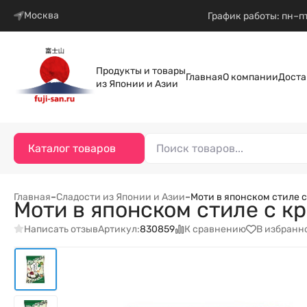
Москва
График работы: пн–пт
Продукты и товары
Главная
О компании
Доста
из Японии и Азии
Каталог товаров
Главная
–
Сладости из Японии и Азии
–
Моти в японском стиле с
Моти в японском стиле с к
Написать отзыв
К сравнению
В избранн
Артикул:
830859