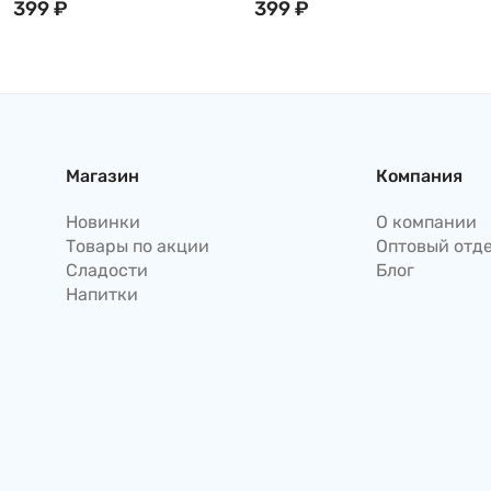
молочным пудингом
399
₽
молочным пудингом
399
₽
двойная начинка Bamboo
двойная начинка Bamboo
House, Тайвань, 180гр
House, Тайвань, 180гр
Магазин
Компания
Новинки
О компании
Товары по акции
Оптовый отд
Сладости
Блог
Напитки