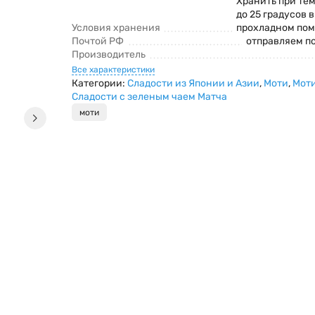
Хранить при тем
до 25 градусов 
Условия хранения
прохладном по
Почтой РФ
отправляем п
Производитель
Все характеристики
Категории:
Сладости из Японии и Азии
,
Моти
,
Моти
Сладости с зеленым чаем Матча
моти