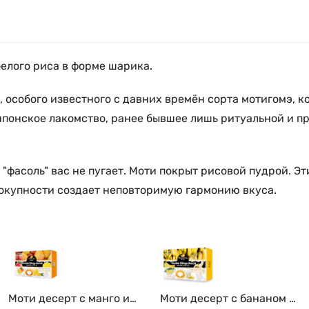
белого риса в форме шарика.
а, особого известного с давних времён сорта мотигомэ, 
японское лакомство, ранее бывшее лишь ритуальной и пр
о "фасоль" вас не пугает. Моти покрыт рисовой пудрой. 
окупности создает неповторимую гармонию вкуса.
Моти десерт с манго и
Моти десерт с бананом и