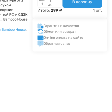
пературе от 2
мин.
В корзину
1
шт.
в сухом
мещении
Итого:
299
₽
1
шт.
очтой РФ и СДЭК
Bamboo House
Гарантия и качество
 Bamboo House
,
Обмен или возврат
On-line оплата на сайте
Обратная связь