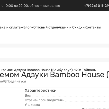
 с 10:00 до 20:00, сб–вс — выходные
+7(926) 011-2
вка и оплата
Блог
Оптовый отдел
Акции и Скидки
Контакты
 кремом Адзуки Bamboo House (Бамбу Хаус), 120г Тайвань
ремом Адзуки Bamboo House (
ое
Поделиться
Характеристики:
Вес
Страна-производитель
Упаковка