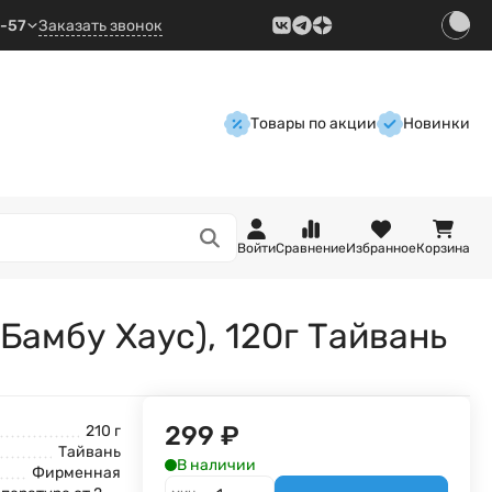
9-57
Заказать звонок
Товары по акции
Новинки
Войти
Сравнение
Избранное
Корзина
Бамбу Хаус), 120г Тайвань
299
₽
210 г
Тайвань
В наличии
Фирменная