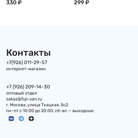
сливками в японском
330
₽
таро Bamboo House
299
₽
стиле BAMBOO HOUSE,
(Бамбу Хаус), 120г
140г, Тайвань
Тайвань
Контакты
+7(926) 011-29-57
интернет-магазин
+7 (926) 209-14-30
оптовый отдел
zakaz@fuji-san.ru
г. Москва, улица Ткацкая, 5с2
пн–пт с 10:00 до 20:00, сб–вс — выходные