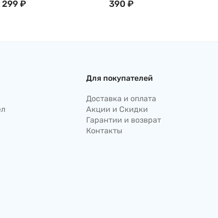
Тайвань
299
₽
японском стиле, 210г,
390
₽
Тайвань
Для покупателей
Доставка и оплата
ел
Акции и Скидки
Гарантии и возврат
Контакты