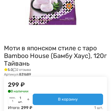
Моти в японском стиле с таро
Bamboo House (Бамбу Хаус), 120г
Тайвань
2 отзыва
5.0
Артикул:
831689
299
₽
В наличии
мин.
В корзину
1
шт.
Итого:
299
₽
1
шт.