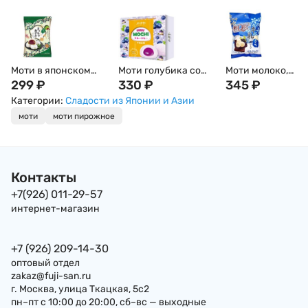
Моти в японском
Моти голубика со
Моти молоко,
стиле с кремом
299
₽
сливками в
330
₽
Дайфуку, 120гр
345
₽
Адзуки Bamboo
японском стиле
Категории:
Сладости из Японии и Азии
House (Бамбу Хаус),
BAMBOO HOUSE,
моти
моти пирожное
120г Тайвань
140г, Тайвань
Контакты
+7(926) 011-29-57
интернет-магазин
+7 (926) 209-14-30
оптовый отдел
zakaz@fuji-san.ru
г. Москва, улица Ткацкая, 5с2
пн–пт с 10:00 до 20:00, сб–вс — выходные