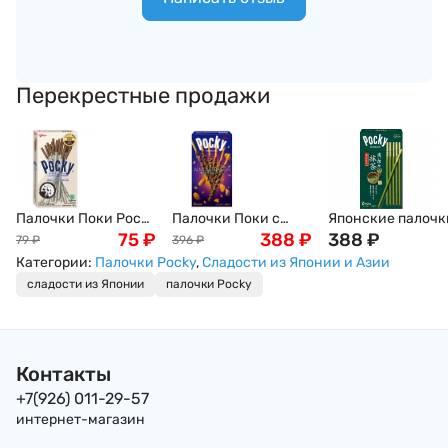
Перекрестные продажи
Палочки Поки Pocky
Палочки Поки с
Японские палочк
в шоколаде со
75
₽
крошкой миндаля в
388
₽
Поки с зеленым
388
₽
79
₽
396
₽
вкусом печенья
шоколаде Pocky ,
чаем Матча Pocky
Категории:
Палочки Pocky
,
Сладости из Японии и Азии
OREO, 20/40 г
46.2 г, Япония
пакетика 61 г,
сладости из Японии
палочки Pocky
Япония
Контакты
+7(926) 011-29-57
интернет-магазин