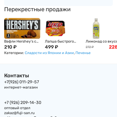
Перекрестные продажи
Вафли Hershey's с
Лапша быстрого
Лимонад со вкус
шоколадом, 55г
210
₽
приготовления
499
₽
дыни SANGARIA
22
272
₽
Nissin: UFO Big
Рамунэ, Япония,
Категории:
Сладости из Японии и Азии
,
Печенье
Якисоба, Япония,
500г
167г
Контакты
+7(926) 011-29-57
интернет-магазин
+7 (926) 209-14-30
оптовый отдел
zakaz@fuji-san.ru