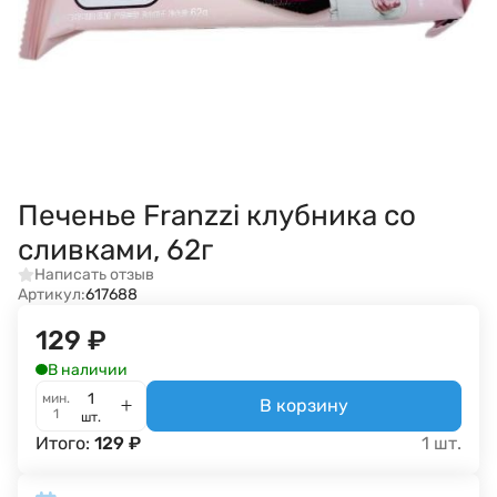
Печенье Franzzi клубника со
сливками, 62г
Написать отзыв
Артикул:
617688
129
₽
В наличии
мин.
В корзину
1
шт.
Итого:
129
₽
1
шт.