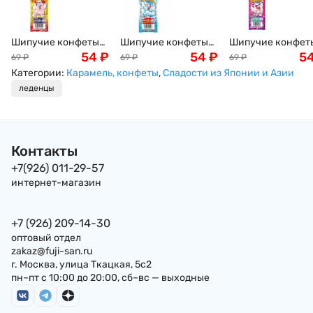
Шипучие конфеты
Шипучие конфеты
Шипучие конфет
со вкусом колы
54
₽
со вкусом рамунэ
54
₽
со вкусом
5
69
₽
69
₽
69
₽
Bubble Candy Cola
сидр Bubble Candy
винограда Bubble
Категории:
Карамель, конфеты
,
Сладости из Японии и Азии
Coris, 3шт. Япония
Cola Coris, 3шт.
Candy Cola Coris,
леденцы
Япония
3шт. Япония
Контакты
+7(926) 011-29-57
интернет-магазин
+7 (926) 209-14-30
оптовый отдел
zakaz@fuji-san.ru
г. Москва, улица Ткацкая, 5с2
пн–пт с 10:00 до 20:00, сб–вс — выходные