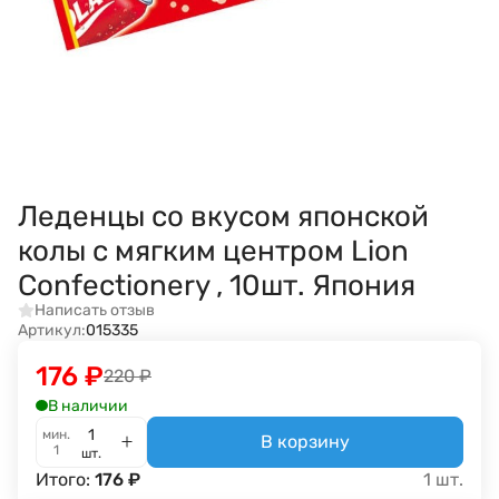
Леденцы со вкусом японской
колы с мягким центром Lion
Confectionery , 10шт. Япония
Написать отзыв
Артикул:
015335
176
₽
220
₽
В наличии
мин.
В корзину
1
шт.
Итого:
176
₽
1
шт.