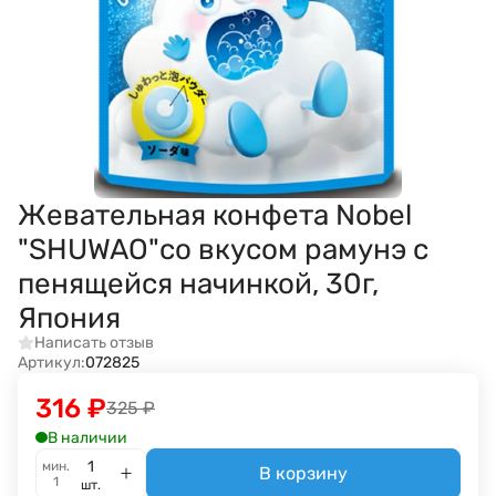
Жевательная конфета Nobel
"SHUWAO"со вкусом рамунэ с
пенящейся начинкой, 30г,
Япония
Написать отзыв
Артикул:
072825
316
₽
325
₽
В наличии
мин.
В корзину
1
шт.