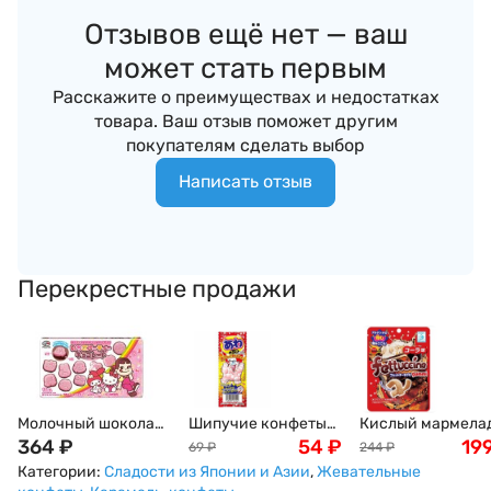
Отзывов ещё нет — ваш
может стать первым
Расскажите о преимуществах и недостатках
товара. Ваш отзыв поможет другим
покупателям сделать выбор
Написать отзыв
Перекрестные продажи
Молочный шоколад
Шипучие конфеты
Кислый мармела
Hello Kitty с
364
₽
со вкусом колы
54
₽
со вкусом колы в
19
69
₽
244
₽
клубничным вкусом
Bubble Candy Cola
сахарной посыпк
Категории:
Сладости из Японии и Азии
,
Жевательные
Fujiya, 15 шт, 40 г
Coris, 3шт. Япония
Fettuccine gummi