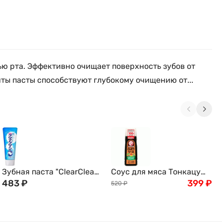
ю рта. Эффективно очищает поверхность зубов от
ты пасты способствуют глубокому очищению от...
Зубная паста "ClearClean
Соус для мяса Тонкацу
Extra Cool" для
483
₽
Bull-Dog, овощной,
399
₽
520
₽
профилактики развития
Япония, 300мл
кариеса экста мята, 120 г