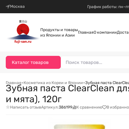
Москва
График работы: пн–пт
Продукты и товары
Главная
О компании
Доста
из Японии и Азии
Каталог товаров
Главная
–
Косметика из Кореи и Японии
–
Зубная паста ClearCle
Зубная паста ClearClean д
и мята), 120г
Написать отзыв
К сравнению
В избранно
Артикул:
386199