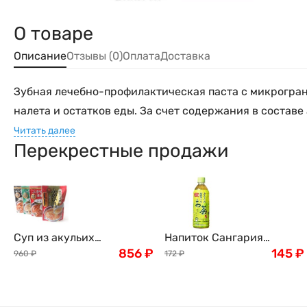
О товаре
Описание
Отзывы (0)
Оплата
Доставка
Зубная лечебно-профилактическая паста с микрогран
налета и остатков еды. За счет содержания в состав
Читать далее
Перекрестные продажи
Суп из акульих
Напиток Сангария
плавников, Япония, 200 г
856
₽
Японский Холодный чай
145
₽
960
₽
172
₽
"Ваш зеленый чай -
Маття" с витамином С,
без сахара, Sangaria, 600