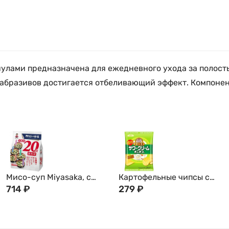
улами предназначена для ежедневного ухода за полость
е абразивов достигается отбеливающий эффект. Компонен
Мисо-суп Miyasaka, с
Картофельные чипсы с
белой пастой, ассорти, 20
714
₽
репчатым луком и
279
₽
порций, 322 г, Япония
сметаной из префектуры
Хоккайдо Ямайоши
Yamayoshi, 47 г, Япония