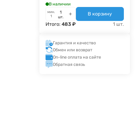
В наличии
мин.
В корзину
1
шт.
Итого:
483
₽
1
шт.
Гарантия и качество
Обмен или возврат
On-line оплата на сайте
Обратная связь