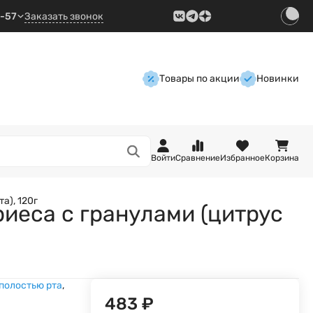
9-57
Заказать звонок
Товары по акции
Новинки
Войти
Сравнение
Избранное
Корзина
а), 120г
риеса с гранулами (цитрус
 полостью рта
,
483
₽