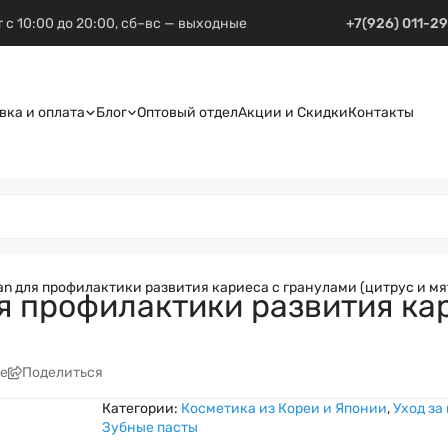
 с 10:00 до 20:00, сб–вс — выходные
+7(926) 011-2
вка и оплата
Блог
Оптовый отдел
Акции и Скидки
Контакты
an для профилактики развития кариеса с гранулами (цитрус и мят
ля профилактики развития ка
е
Поделиться
Категории:
Косметика из Кореи и Японии
,
Уход за
Зубные пасты