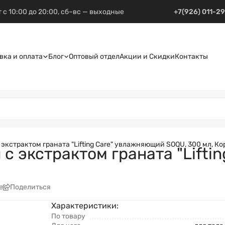
 с 10:00 до 20:00, сб–вс — выходные
+7(926) 011-2
вка и оплата
Блог
Оптовый отдел
Акции и Скидки
Контакты
экстрактом граната "Lifting Care" увлажняющий SOQU, 300 мл, Ко
 с экстрактом граната "Lift
е
Поделиться
Характеристики:
По товару