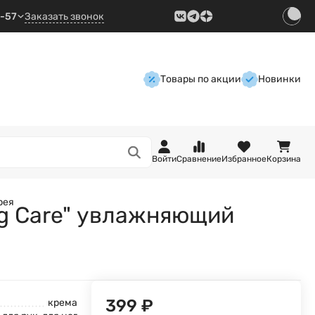
9-57
Заказать звонок
Товары по акции
Новинки
Войти
Сравнение
Избранное
Корзина
рея
ing Care" увлажняющий
399
₽
крема