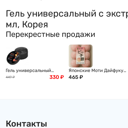
Гель универсальный с экст
мл, Корея
Перекрестные продажи
Гель универсальный
Японские Моти Дайфуку
увлажняющий с
330
₽
с Персиком Kubota Seika
465
₽
449
₽
древесным углем 99%
8шт 200 г Япония
содержанием угля, SOQU,
300 мл
Контакты