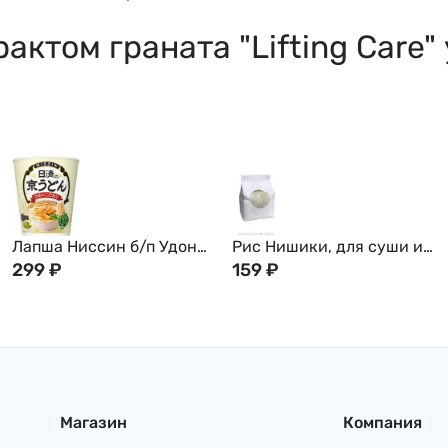
рактом граната "Lifting Car
Лапша Ниссин б/п Удон
Рис Нишики, для суши и
"Кё" по-кансайски в
299
₽
роллов, 1кг
159
₽
бульоне на основе
соевого соуса и
экстракта комбу с
японским перцем сансё,
жареным тофу, камабоко
и зеленым луком Nissin
Foods, 66г Япония
Магазин
Компания