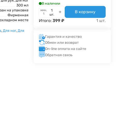
 для рук, для ног
В наличии
300 мл
зан на упаковке
мин.
В корзину
1
шт.
Фирменная
рохладном месте
Итого:
399
₽
1
шт.
а
,
Для ног
,
Для
Гарантия и качество
Обмен или возврат
On-line оплата на сайте
Обратная связь