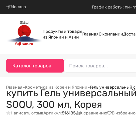
Москва
График работы: пн–пт
Продукты и товары
Главная
О компании
Доста
из Японии и Азии
Каталог товаров
Главная
–
Косметика из Кореи и Японии
–
Гель универсальный с 
купить Гель универсальный
SOQU, 300 мл, Корея
Написать отзыв
К сравнению
В избранно
Артикул:
516185