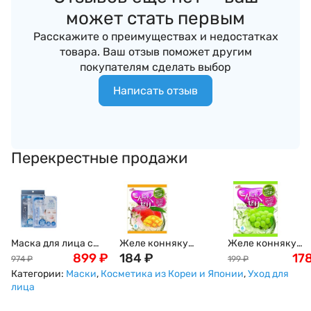
может стать первым
Расскажите о преимуществах и недостатках
товара. Ваш отзыв поможет другим
покупателям сделать выбор
Написать отзыв
Перекрестные продажи
Маска для лица с
Желе конняку
Желе конняку
экстрактом
899
₽
Yukiguni с
184
₽
Yukiguni с белым
17
974
₽
199
₽
жемчуга Pearl
натуральным соком
виноградом и
Категории:
Маски
,
Косметика из Кореи и Японии
,
Уход для
Essence Mask, 5 шт /
манго, 16 г х 6шт
мускатным орехо
лица
1 шт, Япония
Япония
18г х 6шт Япония