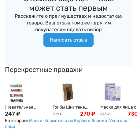
может стать первым
Расскажите о преимуществах и недостатках
товара. Ваш отзыв поможет другим
покупателям сделать выбор
Написать отзыв
Перекрестные продажи
Жевательная
Грибы Шиитаке,
Маска для лица с
конфета "Hi-Chew"
247
₽
древесные, 100г
270
₽
экстрактом
73
399
₽
973
₽
Morinaga, 55,2г,
платины Platinum
Категории:
Маски
,
Косметика из Кореи и Японии
,
Уход для
Япония
Essence Mask, 1 шт
лица
5 шт, Япония