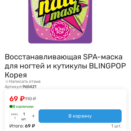
Восстанавливающая SPA-маска
для ногтей и кутикулы BLINGPOP
Корея
Написать отзыв
Артикул:
965421
69
₽
110
₽
В наличии
мин.
В корзину
1
шт.
Итого:
69
₽
1
шт.