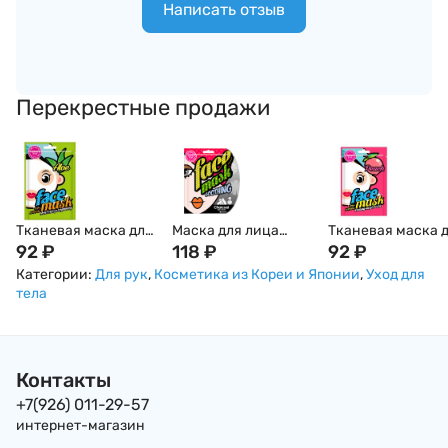
Написать отзыв
Перекрестные продажи
Тканевая маска для
Маска для лица
Тканевая маска 
лица с экстрактом
92
₽
выравнивающая
118
₽
лица с экстракт
92
₽
алоэ вера и цветов,
рельеф кожи с
персика и цветов
Категории:
Для рук
,
Косметика из Кореи и Японии
,
Уход для
Корея
экстрактом черного
BLINGPOP, Корея
тела
бамбука BLINGPOP
Корея
Контакты
+7(926) 011-29-57
интернет-магазин