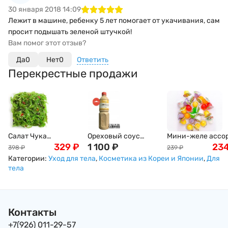
30 января 2018 14:09
Лежит в машине, ребенку 5 лет помогает от укачивания, сам
просит подышать зеленой штучкой!
Вам помог этот отзыв?
Да
0
Нет
0
Ответить
Перекрестные продажи
Салат Чука
Ореховый соус
Мини-желе ассо
(замороженный) ,
329
₽
(Гамадари) Косё, 1л
1 100
₽
тропических вку
23
398
₽
239
₽
1кг
New Choice, 400г
Категории:
Уход для тела
,
Косметика из Кореи и Японии
,
Для
тела
Контакты
+7(926) 011-29-57