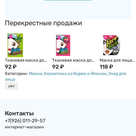
Перекрестные продажи
Тканевая маска для
Тканевая маска для
Маска для лица
лица с экстрактом
92
₽
лица с экстрактом
92
₽
выравнивающая
118
₽
алоэ вера и цветов,
персика и цветов
рельеф кожи с
Категории:
Маски
,
Косметика из Кореи и Японии
,
Уход для
Корея
BLINGPOP, Корея
экстрактом черн
лица
бамбука BLINGP
увл
Корея
Контакты
+7(926) 011-29-57
интернет-магазин