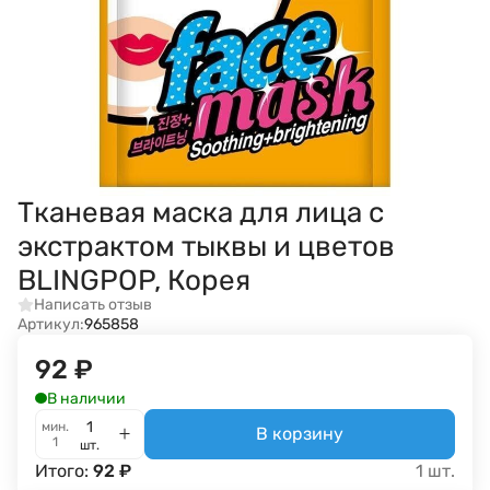
Тканевая маска для лица с
экстрактом тыквы и цветов
BLINGPOP, Корея
Написать отзыв
Артикул:
965858
92
₽
В наличии
мин.
В корзину
1
шт.
Итого:
92
₽
1
шт.