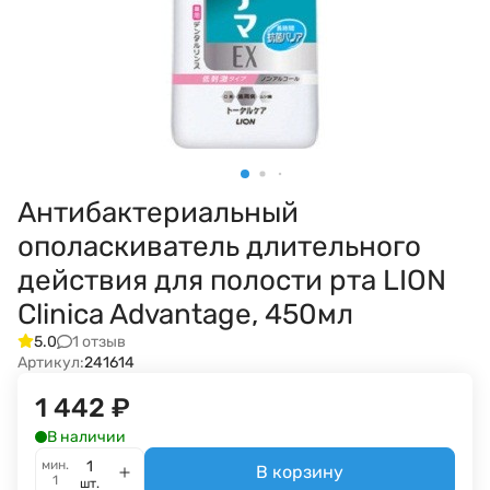
Антибактериальный
ополаскиватель длительного
действия для полости рта LION
Clinica Advantage, 450мл
1 отзыв
5.0
Артикул:
241614
1 442
₽
В наличии
мин.
В корзину
1
шт.