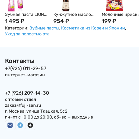
Зубная паста LION
Кунжутное масло
Молочные ириск
для профилактики
1 495
₽
нерафинированное
954
₽
Milky из Японии, 
199
₽
болезней десен с
DAESANG 100%,
г/ 120г
Категории:
Зубные пасты
,
Косметика из Кореи и Японии
,
усиленной
Корея, 300мл
Уход за полостью рта
формулой Dentor
Systema gums
Dentifrice
Контакты
+7(926) 011-29-57
интернет-магазин
+7 (926) 209-14-30
оптовый отдел
zakaz@fuji-san.ru
г. Москва, улица Ткацкая, 5с2
пн–пт с 10:00 до 20:00, сб–вс — выходные