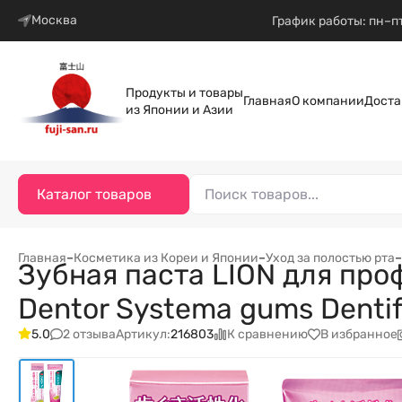
Москва
График работы: пн–пт
Продукты и товары
Главная
О компании
Доста
из Японии и Азии
Каталог товаров
Главная
–
Косметика из Кореи и Японии
–
Уход за полостью рта
–
Зубная паста LION для про
Dentor Systema gums Dentif
2 отзыва
К сравнению
В избранное
5.0
Артикул:
216803