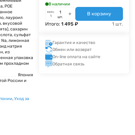
кремниевый
В наличии
a, РОЕ
ванное
мин.
В корзину
1
шт.
ло, лауроил
, вкусовой
Итого:
1 495
₽
1
шт.
мята), сахарин
слота, сульфат
 Na, лимонная
Гарантия и качество
рид натрия
Обмен или возврат
н, из
On-line оплата на сайте
енная упаковка
ом прохладном
Обратная связь
Япония
той России и
Японии
,
Уход за