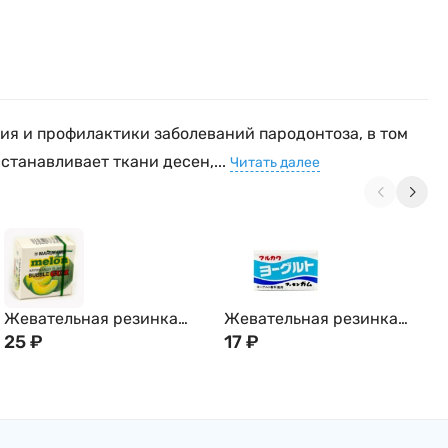
ния и профилактики заболеваний пародонтоза, в том
станавливает ткани десен,...
Читать далее
Жевательная резинка
Жевательная резинка
MARUKAWA, со вкусом
25
₽
MARUKAWA, со вкусом
17
₽
дыни (шары)
йогурта