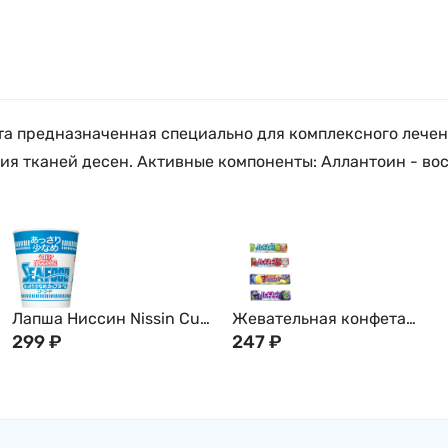
аста предназначенная специально для комплексного лече
ия тканей десен. Активные компоненты: Аллантоин - вос
Лапша Ниссин Nissin Cup
Жевательная конфета
Noodle с Гребешком,
299
₽
"Hi-Chew" Morinaga, 55,2г,
247
₽
Креветкой, Крабом и
Япония
Кальмаром, 60г, Япония