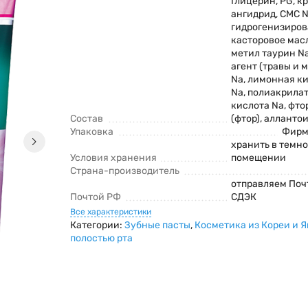
Глицерин, РG, 
ангидрид, СMC N
гидрогенизиро
касторовое мас
метил таурин Na
агент (травы и 
Na, лимонная ки
Na, полиакрилат
кислота Na, фто
Состав
(фтор), аллантои
Упаковка
Фирм
хранить в темн
Условия хранения
помещении
Страна-производитель
отправляем Поч
Почтой РФ
СДЭК
Все характеристики
Категории:
Зубные пасты
,
Косметика из Кореи и 
полостью рта