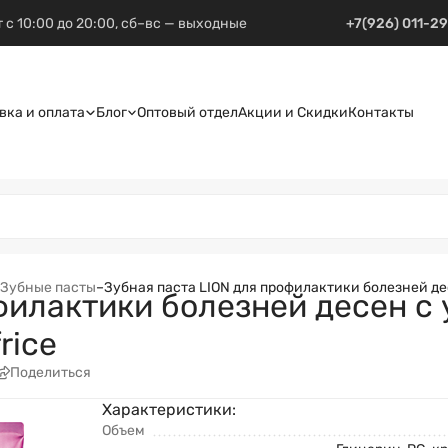
 с 10:00 до 20:00, сб–вс — выходные
+7(926) 011-2
вка и оплата
Блог
Оптовый отдел
Акции и Скидки
Контакты
Зубные пасты
–
Зубная паста LION для профилактики болезней де
филактики болезней десен с
rice
Поделиться
Характеристики:
Объем