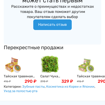
может стать первым
Расскажите о преимуществах и недостатках
товара. Ваш отзыв поможет другим
покупателям сделать выбор
Написать отзыв
Перекрестные продажи
Тайская травяная
Салат Чука
Тайская травяна
паста Thai Herbal
290
₽
(замороженный) ,
329
₽
зубная паста Tha
29
416
₽
398
₽
416
₽
Mango Toothpaste с
1кг
Herbal Pineapple
Категории:
Зубные пасты
,
Косметика из Кореи и Японии
,
экстрактом манго,
Toothpaste с
Уход за полостью рта
33г
экстрактом
ананаса, 33г