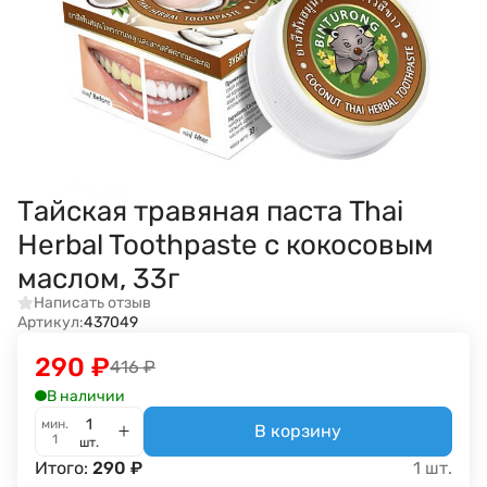
Тайская травяная паста Thai
Herbal Toothpaste с кокосовым
маслом, 33г
Написать отзыв
Артикул:
437049
290
₽
416
₽
В наличии
мин.
В корзину
1
шт.
Итого:
290
₽
1
шт.